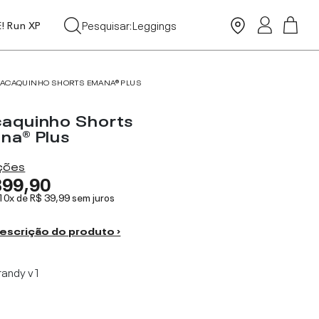
Tops
Pesquisar:
Leggings
E! Run XP
Moda Praia
ACAQUINHO SHORTS EMANA® PLUS
aquinho Shorts
na® Plus
ações
399,90
 10x de
R$ 39,99
sem juros
escrição do produto ›
randy v1