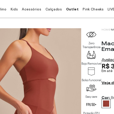
lino
Kids
Acessórios
Calçados
Outlet
Pink Cheeks
LIV
HOME
M
Mac
Zero
Ema
Transparência
Avali
R$ 
Bojo Removível
Em até
Bolso funcional
Veja d
Easy care
Cor:
B
Proteção FPU