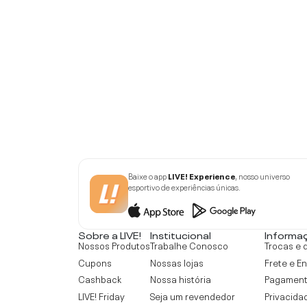
Baixe o app
LIVE! Experience
, nosso universo
esportivo de experiências únicas.
Sobre a LIVE!
Institucional
Informa
Nossos Produtos
Trabalhe Conosco
Trocas e 
Cupons
Nossas lojas
Frete e E
Cashback
Nossa história
Pagamen
LIVE! Friday
Seja um revendedor
Privacida