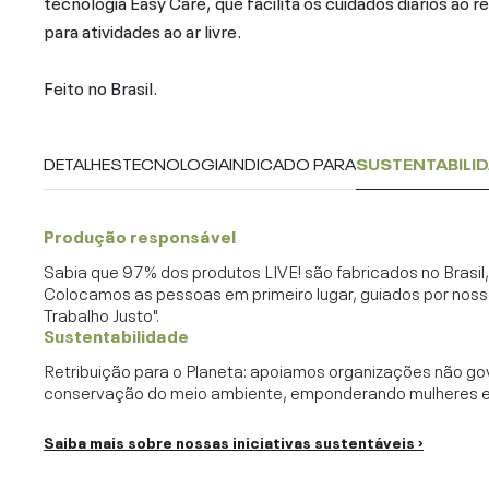
tecnologia Easy Care, que facilita os cuidados diários ao 
para atividades ao ar livre.
Feito no Brasil.
DETALHES
TECNOLOGIA
INDICADO PARA
SUSTENTABILI
Produção responsável
Sabia que 97% dos produtos LIVE! são fabricados no Brasi
Colocamos as pessoas em primeiro lugar, guiados por noss
Trabalho Justo".
Sustentabilidade
Retribuição para o Planeta: apoiamos organizações não go
conservação do meio ambiente, emponderando mulheres e c
Saiba mais sobre nossas iniciativas sustentáveis ›