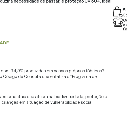
reduzir a necessidade de passar, e proteção UV 50+, ideal
A 
Co
C
d
Co
DADE
l, com 94,5% produzidos em nossas próprias fábricas?
o Código de Conduta que enfatiza o "Programa de
vernamentais que atuam na biodiversidade, proteção e
rianças em situação de vulnerabilidade social.