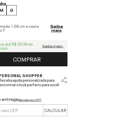
nho
M
G
 mede
1,68 cm
e veste
Saiba
o
P
.
mais
ba até
R$ 39,99
de
Saiba mais ›
back
COMPRAR
PERSONAL SHOPPER
Receba ajuda personalizada para
encontrar o look perfeito para você!
e entrega
Não sabe seu CEP?
CALCULAR