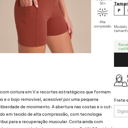
Tama
50+
P
Alta
compressão
Modelo
tamanh
Rece
cash
 com cintura em V e recortes estratégicos que formam
das e o bojo removível, acessível por uma pequena
Frete 
 liberdade de movimento. A abertura nas costas e o cut-
ado em tecido de alta compressão, com tecnologia
ribui para a recuperação muscular. Conta ainda com