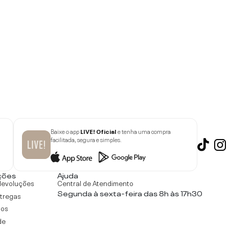
Baixe o app
LIVE! Oficial
e tenha uma compra
facilitada, segura e simples.
ções
Ajuda
devoluções
Central de Atendimento
Segunda à sexta-feira das 8h às 17h30
ntregas
tos
de