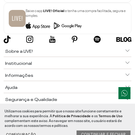
Baixe o app
LIVE! Oficial
e tenha uma compra facilitada, segura e
simples.
Sobre a LIVE!
Institucional
Informações
Ajuda
Segurança e Qualidade
LIVE!
©
2026
- TODOS OS DIREITOS RESERVADOS -
RUA MANOEL FRANCISCO
Utilizamos cookies para permitir que o nosso site funcione corretamente e
DA COSTA, 1600 - BAIRRO VIEIRA - CEP 89257-207
-
JARAGUÁ DO SUL
/
SC
-
melhorar a sua experiência. A
Politica de Privacidade
e os
Termos de Uso
CNPJ:
05.108.435/0001-78
-
MAPA DO SITE
complementam este aviso. Ao navegar em nosso site, o usuário estará de
acordo com os nossos termos e políticas.
CONTINUAR E FECHAR
CONFIGURAÇÃO