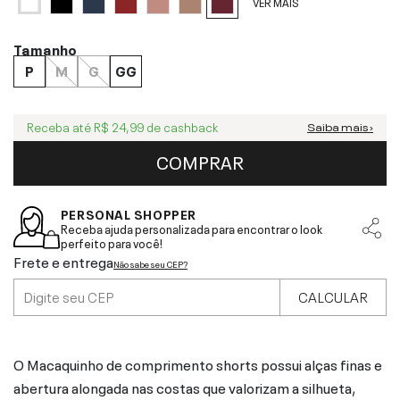
VER MAIS
Tamanho
P
M
G
GG
Receba até
R$ 24,99
de cashback
Saiba mais ›
COMPRAR
PERSONAL SHOPPER
Receba ajuda personalizada para encontrar o look
perfeito para você!
Frete e entrega
Não sabe seu CEP?
CALCULAR
O Macaquinho de comprimento shorts possui alças finas e
abertura alongada nas costas que valorizam a silhueta,