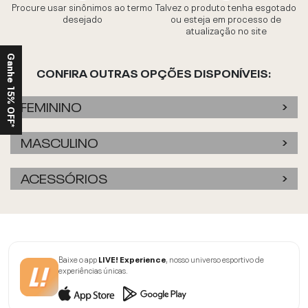
Procure usar sinônimos ao termo
Talvez o produto tenha esgotado
desejado
ou esteja em processo de
atualização no site
Ganhe 15% OFF*
CONFIRA OUTRAS OPÇÕES DISPONÍVEIS:
FEMININO
MASCULINO
ACESSÓRIOS
Baixe o app
LIVE! Experience
, nosso universo esportivo de
experiências únicas.