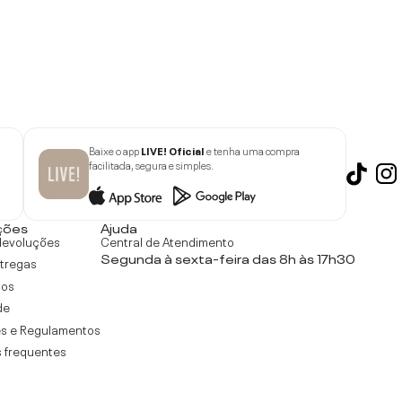
Baixe o app
LIVE! Oficial
e tenha uma compra
facilitada, segura e simples.
ções
Ajuda
devoluções
Central de Atendimento
Segunda à sexta-feira das 8h às 17h30
ntregas
tos
de
s e Regulamentos
 frequentes