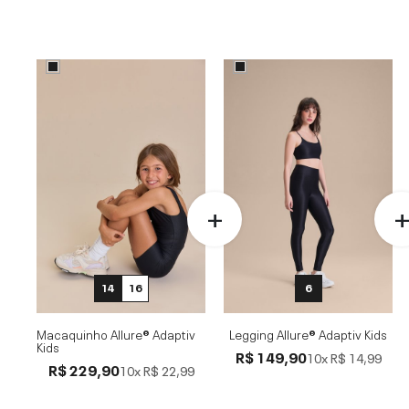
14
16
6
Macaquinho Allure® Adaptiv
Legging Allure® Adaptiv Kids
Kids
R$ 149,90
10x
R$ 14,99
R$ 229,90
10x
R$ 22,99