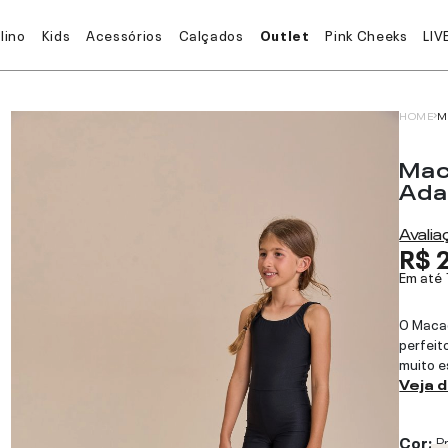
lino
Kids
Acessórios
Calçados
Outlet
Pink Cheeks
LIV
HOME
M
Mac
Ada
Avali
R$ 
Em até
O Maca
perfeit
muito es
Veja 
Cor:
P