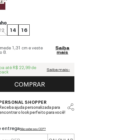
LE
nho
12
14
16
 mede
1,31 cm
e veste
Saiba
o
8
.
mais
ba até
R$ 22,99
de
Saiba mais ›
back
COMPRAR
PERSONAL SHOPPER
Receba ajuda personalizada para
encontrar o look perfeito para você!
e entrega
Não sabe seu CEP?
CALCULAR