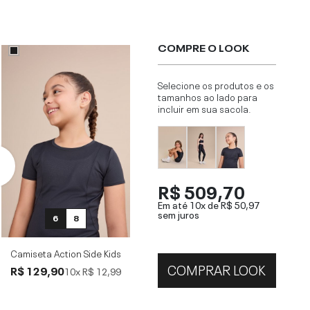
COMPRE O LOOK
Selecione os produtos e os
tamanhos ao lado para
incluir em sua sacola.
R$ 509,70
Em até 10x de
R$ 50,97
sem juros
6
8
Camiseta Action Side Kids
COMPRAR LOOK
R$ 129,90
10x
R$ 12,99