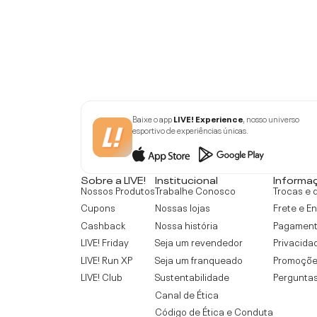
Baixe o app
LIVE! Experience
, nosso universo
esportivo de experiências únicas.
Sobre a LIVE!
Institucional
Informa
Nossos Produtos
Trabalhe Conosco
Trocas e 
Cupons
Nossas lojas
Frete e E
Cashback
Nossa história
Pagamen
LIVE! Friday
Seja um revendedor
Privacida
LIVE! Run XP
Seja um franqueado
Promoçõe
LIVE! Club
Sustentabilidade
Perguntas
Canal de Ética
Código de Ética e Conduta