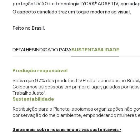
proteção UV 50+ e tecnologia LYCRA® ADAPTIV, que adapt
O aspecto canelado traz um toque moderno ao visual.
Feito no Brasil.
DETALHES
INDICADO PARA
SUSTENTABILIDADE
Produção responsável
Sabia que 97% dos produtos LIVE! são fabricados no Brasi
Colocamos as pessoas em primeiro lugar, guiados por noss
Trabalho Justo".
Sustentabilidade
Retribuição para o Planeta: apoiamos organizações não go
conservação do meio ambiente, emponderando mulheres e c
Saiba mais sobre nossas iniciativas sustentáveis ›