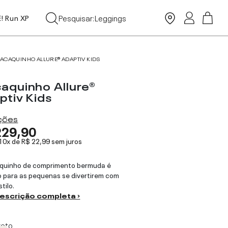
Tops
Pesquisar:
Leggings
E! Run XP
Moda Praia
ACAQUINHO ALLURE® ADAPTIV KIDS
aquinho Allure®
ptiv Kids
ações
229,90
 10x de
R$ 22,99
sem juros
quinho de comprimento bermuda é
o para as pequenas se divertirem com
tilo.
descrição completa ›
reto