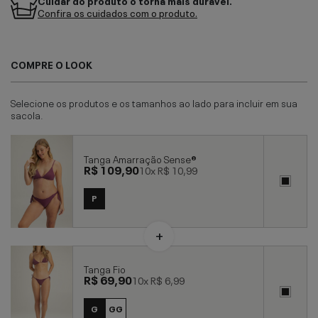
Cuidar do produto o torna mais durável.
Confira os cuidados com o produto.
COMPRE O LOOK
Selecione os produtos e os tamanhos ao lado para incluir em sua
sacola.
Tanga Amarração Sense®
R$ 109,90
10x
R$ 10,99
P
Tanga Fio
R$ 69,90
10x
R$ 6,99
G
GG