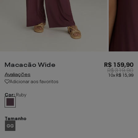
Macacão Wide
R$ 159,90
R$ 319,90
Avaliações
10x
R$ 15,99
Adicionar aos favoritos
Cor:
Ruby
Tamanho
GG