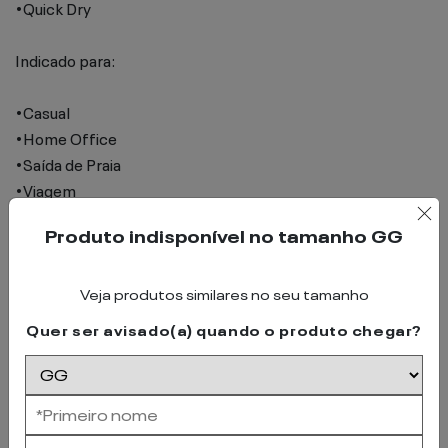
•Quick Dry
Indicado para:
•Casual
•Home Office
•Saída de Praia
•Viagem
Produto indisponível no tamanho
GG
Feito no Brasil.
Modelo veste tamanho P
Veja produtos similares no seu tamanho
Quer ser avisado(a) quando o produto chegar?
DETALHES
SUSTENTABILIDADE