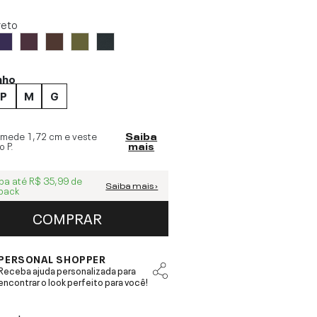
reto
nho
P
M
G
 mede
1,72 cm
e veste
Saiba
o
P
.
mais
ba até
R$ 35,99
de
Saiba mais ›
back
COMPRAR
PERSONAL SHOPPER
Receba ajuda personalizada para
encontrar o look perfeito para você!