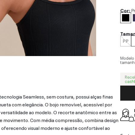
Cor:
P
Tama
PP
Modelo
tamanh
Rece
cash
cnologia Seamless, sem costura, possui alças finas
lhueta com elegância. O bojo removível, acessível por
 versatilidade ao modelo. O recorte anatômico entre as
de de movimento. Com média compressão, combina design
 oferecendo visual moderno e ajuste confortável ao