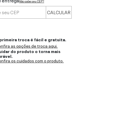
e entrega
Não sabe seu CEP?
CALCULAR
primeira troca é fácil e gratuita.
nfira as opções de troca aqui.
uidar do produto o torna mais
urável.
nfira os cuidados com o produto.