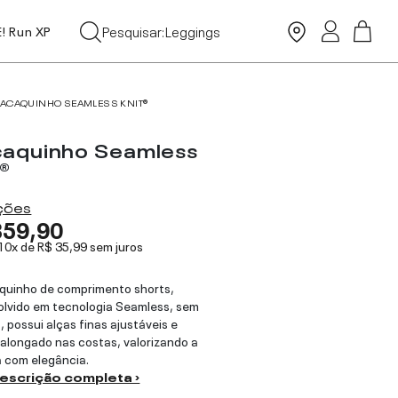
Tops
Pesquisar:
Leggings
E! Run XP
Moda Praia
ACAQUINHO SEAMLESS KNIT®
aquinho Seamless
®
ações
359,90
 10x de
R$ 35,99
sem juros
quinho de comprimento shorts,
lvido em tecnologia Seamless, sem
, possui alças finas ajustáveis e
alongado nas costas, valorizando a
a com elegância.
descrição completa ›