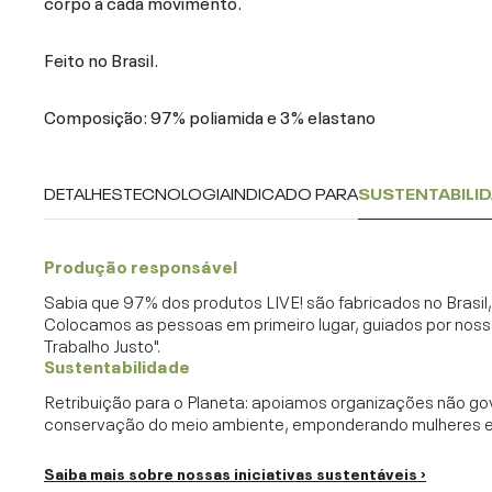
corpo a cada movimento.
Feito no Brasil.
Composição: 97% poliamida e 3% elastano
DETALHES
TECNOLOGIA
INDICADO PARA
SUSTENTABILI
Produção responsável
Sabia que 97% dos produtos LIVE! são fabricados no Brasi
Colocamos as pessoas em primeiro lugar, guiados por noss
Trabalho Justo".
Sustentabilidade
Retribuição para o Planeta: apoiamos organizações não go
conservação do meio ambiente, emponderando mulheres e c
Saiba mais sobre nossas iniciativas sustentáveis ›