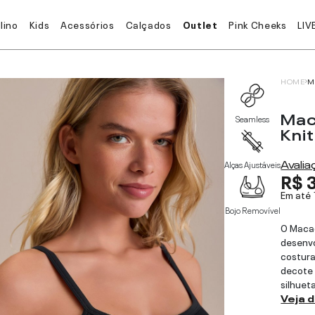
lino
Kids
Acessórios
Calçados
Outlet
Pink Cheeks
LIV
HOME
M
Mac
Seamless
Knit
Avali
Alças Ajustáveis
R$ 
Em até
Bojo Removível
O Maca
desenvo
costura
decote 
silhuet
Veja 