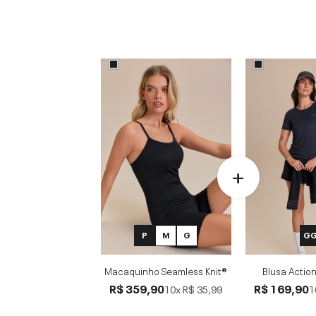
P
M
G
G
Macaquinho Seamless Knit®
Blusa Action
R$ 359,90
R$ 169,90
10x
R$ 35,99
1