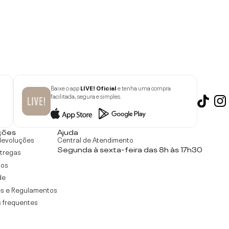
Baixe o app
LIVE! Oficial
e tenha uma compra
facilitada, segura e simples.
ções
Ajuda
devoluções
Central de Atendimento
Segunda à sexta-feira das 8h às 17h30
ntregas
tos
de
s e Regulamentos
 frequentes