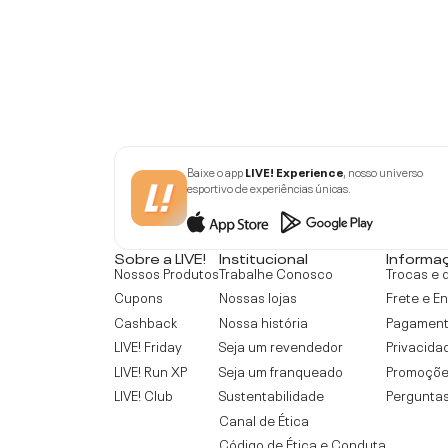
Baixe o app
LIVE! Experience
, nosso universo
esportivo de experiências únicas.
Sobre a LIVE!
Institucional
Informa
Nossos Produtos
Trabalhe Conosco
Trocas e 
Cupons
Nossas lojas
Frete e E
Cashback
Nossa história
Pagamen
LIVE! Friday
Seja um revendedor
Privacida
LIVE! Run XP
Seja um franqueado
Promoçõe
LIVE! Club
Sustentabilidade
Perguntas
Canal de Ética
Código de Ética e Conduta