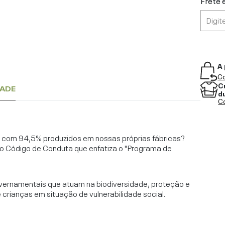
Frete 
A 
Co
C
DADE
d
Co
l, com 94,5% produzidos em nossas próprias fábricas?
o Código de Conduta que enfatiza o "Programa de
vernamentais que atuam na biodiversidade, proteção e
rianças em situação de vulnerabilidade social.