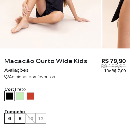
Macacão Curto Wide Kids
R$ 79,90
R$ 199,90
Avaliações
10x
R$ 7,99
Adicionar aos favoritos
Cor:
Preto
Tamanho
6
8
10
12