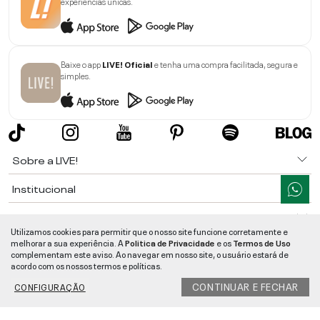
experiências únicas.
Baixe o app
LIVE! Oficial
e tenha uma compra facilitada, segura e
simples.
Sobre a LIVE!
Institucional
Informações
Utilizamos cookies para permitir que o nosso site funcione corretamente e
melhorar a sua experiência. A
Politica de Privacidade
e os
Termos de Uso
Ajuda
complementam este aviso. Ao navegar em nosso site, o usuário estará de
acordo com os nossos termos e políticas.
Segurança e Qualidade
CONTINUAR E FECHAR
CONFIGURAÇÃO
LIVE!
©
2026
- TODOS OS DIREITOS RESERVADOS -
RUA MANOEL FRANCISCO
DA COSTA, 1600 - BAIRRO VIEIRA - CEP 89257-207
-
JARAGUÁ DO SUL
/
SC
-
CNPJ:
05.108.435/0001-78
-
MAPA DO SITE