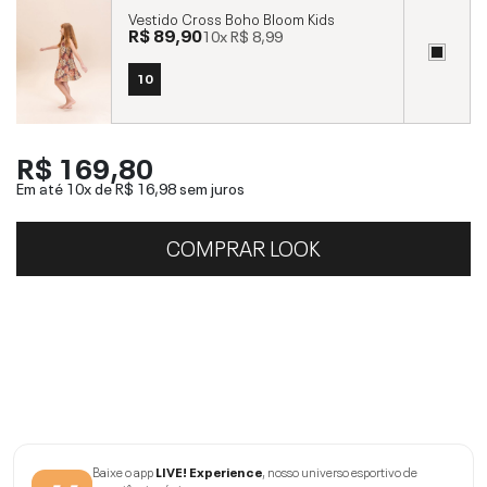
Vestido Cross Boho Bloom Kids
R$ 89,90
10x
R$ 8,99
10
R$ 169,80
Em até 10x de
R$ 16,98
sem juros
COMPRAR LOOK
Baixe o app
LIVE! Experience
, nosso universo esportivo de