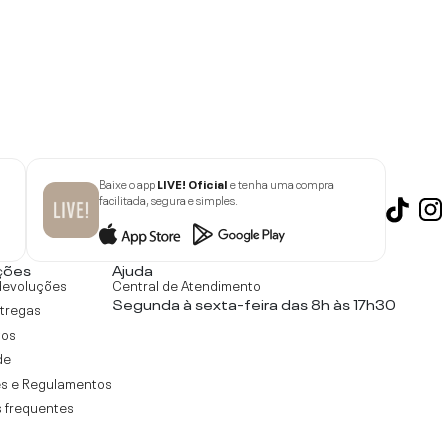
Baixe o app
LIVE! Oficial
e tenha uma compra
facilitada, segura e simples.
ções
Ajuda
devoluções
Central de Atendimento
Segunda à sexta-feira das 8h às 17h30
ntregas
tos
de
s e Regulamentos
 frequentes