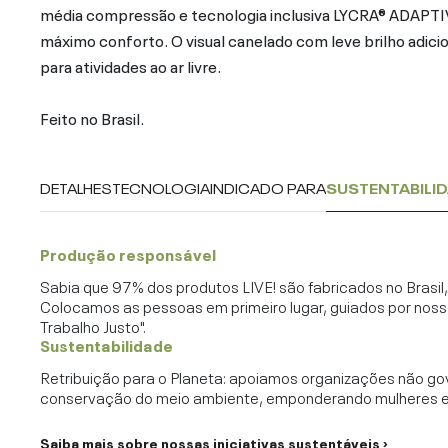
média compressão e tecnologia inclusiva LYCRA® ADAPTI
máximo conforto. O visual canelado com leve brilho adicio
para atividades ao ar livre.
Feito no Brasil.
DETALHES
TECNOLOGIA
INDICADO PARA
SUSTENTABILI
Produção responsável
Sabia que 97% dos produtos LIVE! são fabricados no Brasi
Colocamos as pessoas em primeiro lugar, guiados por noss
Trabalho Justo".
Sustentabilidade
Retribuição para o Planeta: apoiamos organizações não go
conservação do meio ambiente, emponderando mulheres e c
Saiba mais sobre nossas iniciativas sustentáveis ›