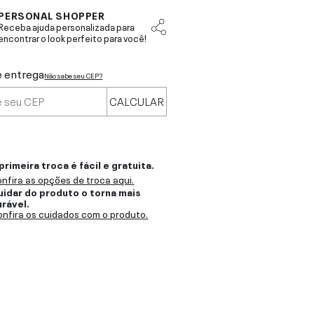
PERSONAL SHOPPER
Receba ajuda personalizada para
encontrar o look perfeito para você!
e entrega
Não sabe seu CEP?
CALCULAR
primeira troca é fácil e gratuita.
nfira as opções de troca aqui.
uidar do produto o torna mais
urável.
nfira os cuidados com o produto.