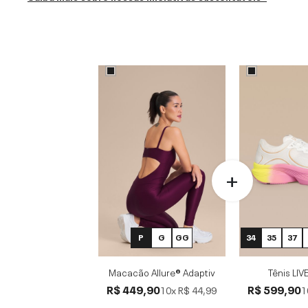
P
G
GG
34
35
37
Macacão Allure® Adaptiv
Tênis LIV
R$ 449,90
R$ 599,90
10x
R$ 44,99
1