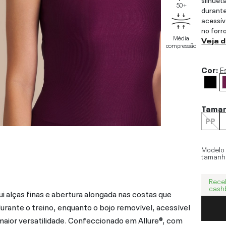
50+
durante
acessív
no forr
Média
Veja 
compressão
Cor:
E
Tama
PP
Modelo
tamanh
Rece
cash
 alças finas e abertura alongada nas costas que
durante o treino, enquanto o bojo removível, acessível
maior versatilidade. Confeccionado em Allure®, com