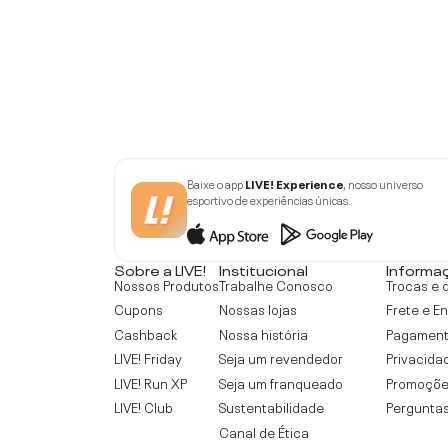
Baixe o app
LIVE! Experience
, nosso universo
esportivo de experiências únicas.
Sobre a LIVE!
Institucional
Informa
Nossos Produtos
Trabalhe Conosco
Trocas e 
Cupons
Nossas lojas
Frete e E
Cashback
Nossa história
Pagamen
LIVE! Friday
Seja um revendedor
Privacida
LIVE! Run XP
Seja um franqueado
Promoçõe
LIVE! Club
Sustentabilidade
Perguntas
Canal de Ética