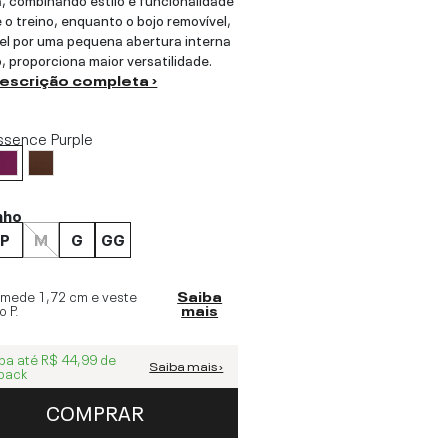
 o treino, enquanto o bojo removível,
el por uma pequena abertura interna
o, proporciona maior versatilidade.
descrição completa ›
ssence Purple
nho
P
M
G
GG
 mede
1,72 cm
e veste
Saiba
o
P
.
mais
ba até
R$ 44,99
de
Saiba mais ›
back
COMPRAR