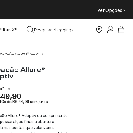
Ver Opções
Tops
Pesquisar:
Leggings
E! Run XP
Moda Praia
ACACÃO ALLURE® ADAPTIV
acão Allure®
ptiv
ações
449,90
 10x de
R$ 44,99
sem juros
ão Allure® Adaptiv de comprimento
 possui alças finas e abertura
a nas costas que valorizam a
a, combinando estilo e funcionalidade