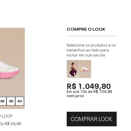
COMPRE O LOOK
Selecione os produtos e os
tamanhos ao lado para
incluir em sua sacola.
R$ 1.049,80
Em até 10x de
R$ 104,98
sem juros
38
39
40
E! LOOP
COMPRAR LOOK
0x
R$ 59,99