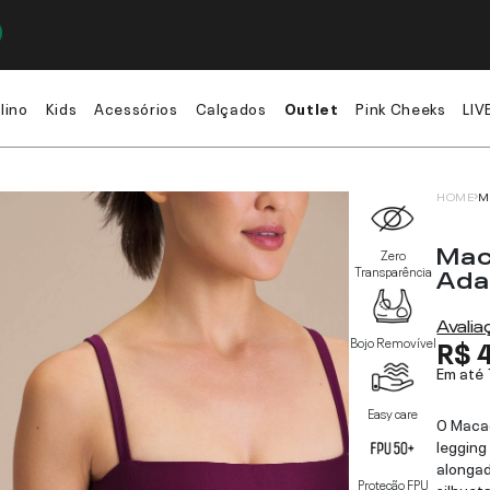
lino
Kids
Acessórios
Calçados
Outlet
Pink Cheeks
LIV
HOME
M
Mac
Zero
Ada
Transparência
Avali
R$ 
Bojo Removível
Em até
Easy care
O Macac
legging
alongad
Proteção FPU
silhuet