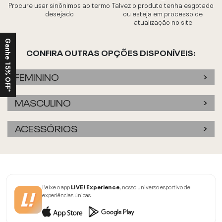
Procure usar sinônimos ao termo
Talvez o produto tenha esgotado
desejado
ou esteja em processo de
atualização no site
Ganhe 15% OFF*
CONFIRA OUTRAS OPÇÕES DISPONÍVEIS:
FEMININO
MASCULINO
ACESSÓRIOS
Baixe o app
LIVE! Experience
, nosso universo esportivo de
experiências únicas.