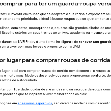
comprar para ter um guarda-roupa versá
átil é investir em roupas que se adaptam à sua rotina e expressam seu
-estar como prioridade, o ideal é buscar roupas que se ajustem tanto 
linos, camisetas, macaquinhos e jaquetas são grandes aliados de uma ro
l. Escolha usá-los em seus treinos ao ar livre, academia ou mesmo par
 durante a LIVE! Friday é uma forma inteligente de
renovar seu guarda
rem a viver com mais leveza e propósito com a LIVE!.
or lugar para comprar roupas de corri
lugar ideal para comprar roupas de corrida com desconto, a resposta é
a e muito mais. Modelos desenvolvidos para proporcionar conforto, des
a rotina de autocuidado.
tar com liberdade, cuidar de si e ainda renovar seu guarda-roupa com 
 produtos que te inspiram a viver melhor todos os dias!
 opções em
acessórios esportivos
, são diversos modelos com descontos