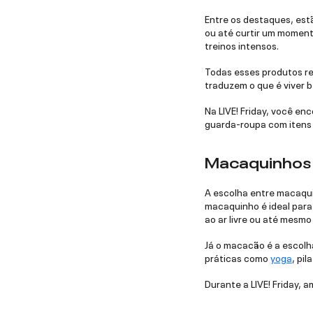
Entre os destaques, est
ou até curtir um momen
treinos intensos.
Todas esses produtos re
traduzem o que é viver 
Na LIVE! Friday, você e
guarda-roupa com itens 
Macaquinhos o
A escolha entre macaquin
macaquinho é ideal para
ao ar livre ou até mesmo 
Já o macacão é a escolh
práticas como
yoga
, pi
Durante a LIVE! Friday, 