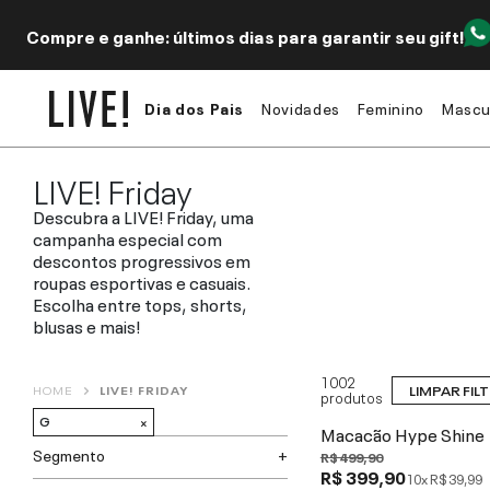
Compre e ganhe: últimos dias para garantir seu gift!
Dia dos Pais
Novidades
Feminino
Mascu
LIVE! Friday
Descubra a LIVE! Friday, uma
campanha especial com
descontos progressivos em
roupas esportivas e casuais.
Escolha entre tops, shorts,
blusas e mais!
1002
LIMPAR FIL
HOME
LIVE! FRIDAY
produtos
G
×
Macacão Hype Shine
Segmento
R$ 499,90
R$ 399,90
10x
R$ 39,99