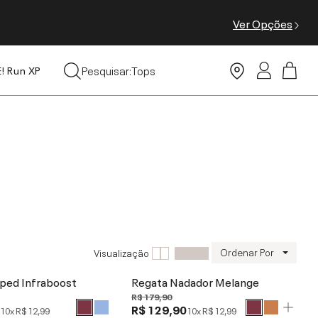
Ver Opções
Moda Praia
Pesquisar:
Tops
E! Run XP
Leggings
Ordenar Por
Visualização
ped Infraboost
Regata Nadador Melange
R$ 179,90
0
R$ 129,90
10x
R$ 12,99
10x
R$ 12,99