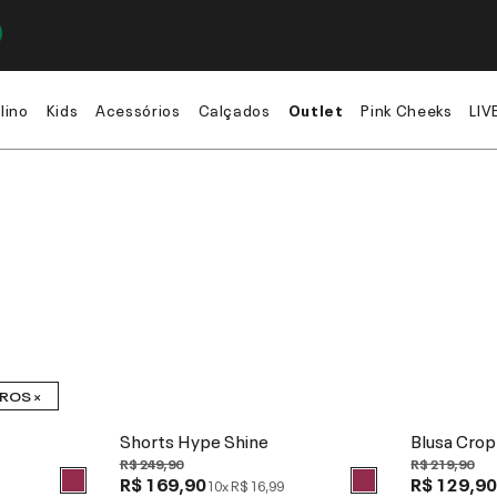
lino
Kids
Acessórios
Calçados
Outlet
Pink Cheeks
LIV
TROS ×
Shorts Hype Shine
Blusa Crop
R$ 249,90
R$ 219,90
R$ 169,90
R$ 129,9
10x
R$ 16,99