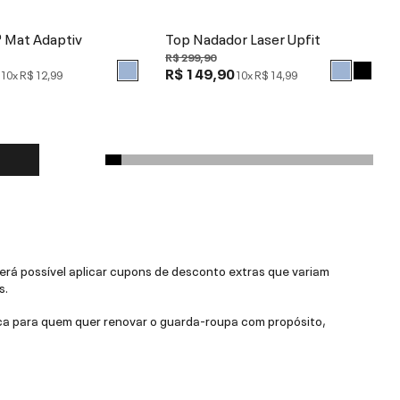
® Mat Adaptiv
Top Nadador Laser Upfit
R$ 299,90
0
R$ 149,90
10x
R$ 12,99
10x
R$ 14,99
rá possível aplicar cupons de desconto extras que variam
s.
a para quem quer renovar o guarda-roupa com propósito,