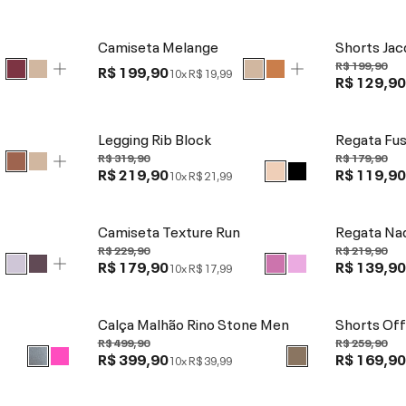
Camiseta Melange
Shorts Jac
R$ 199,90
R$ 199,90
10x
R$ 19,99
R$ 129,9
Legging Rib Block
Regata Fu
R$ 319,90
R$ 179,90
R$ 219,90
R$ 119,9
10x
R$ 21,99
Camiseta Texture Run
Regata Na
R$ 229,90
R$ 219,90
R$ 179,90
R$ 139,9
10x
R$ 17,99
Calça Malhão Rino Stone Men
Shorts Off
R$ 499,90
R$ 259,90
R$ 399,90
R$ 169,9
10x
R$ 39,99