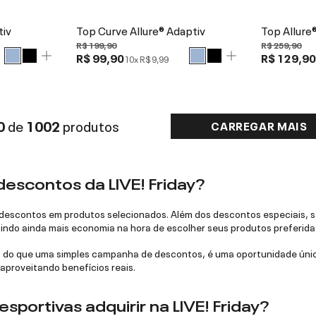
tiv
Top Curve Allure® Adaptiv
Top Allure
R$ 199,90
R$ 259,90
R$ 99,90
R$ 129,9
10x
R$ 9,99
0
de
1002
produtos
CARREGAR MAIS
descontos da LIVE! Friday?
escontos em produtos selecionados. Além dos descontos especiais, se
indo ainda mais economia na hora de escolher seus produtos preferida
s do que uma simples campanha de descontos, é uma oportunidade únic
 aproveitando benefícios reais.
sportivas adquirir na LIVE! Friday?