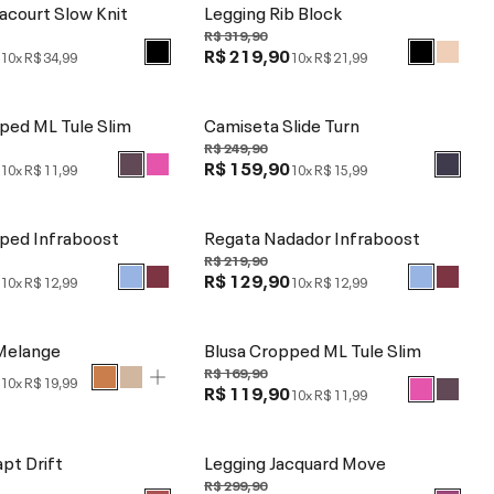
acourt Slow Knit
Legging Rib Block
R$ 319,90
0
R$ 219,90
10x
R$ 34,99
10x
R$ 21,99
ped ML Tule Slim
Camiseta Slide Turn
R$ 249,90
0
R$ 159,90
10x
R$ 11,99
10x
R$ 15,99
ped Infraboost
Regata Nadador Infraboost
R$ 219,90
0
R$ 129,90
10x
R$ 12,99
10x
R$ 12,99
Melange
Blusa Cropped ML Tule Slim
R$ 169,90
0
10x
R$ 19,99
R$ 119,90
10x
R$ 11,99
pt Drift
Legging Jacquard Move
R$ 299,90