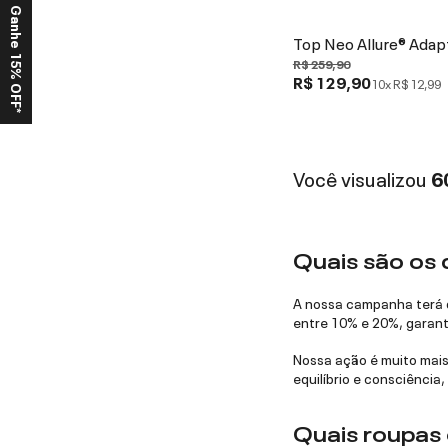
Ganhe 15% OFF*
Top Neo Allure® Adap
R$ 259,90
R$ 129,90
10x
R$ 12,99
Você visualizou
6
Quais são os 
A nossa campanha terá d
entre 10% e 20%, garant
Nossa ação é muito mai
equilíbrio e consciência,
Quais roupas e