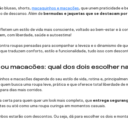
ão blusas, shorts,
macaquinhos e macacões
, que unem praticidade e b
to de descanso. Além de
bermudas e jaquetas que se destacam por 
fletem um estilo de vida mais consciente, voltado ao bem-estar e à co
bem, com liberdade, saúde e autoestima!
ncontra roupas pensadas para acompanhar a leveza e o dinamismo de qu
que traduzem conforto, estilo e funcionalidade, tudo isso com descont
u macacões: qual dos dois escolher na 
hos e macacões depende do seu estilo de vida, rotina e, principalment
 quem busca uma roupa leve, prática e que oferece total liberdade de m
para dias mais corridos.
a certa para quem quer um look mais completo, que
entrega segurança
lates ou até como uma roupa curinga em momentos casuais.
ambos estarão com descontos. Ou seja, dá para escolher os dois e monta