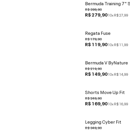
Bermuda Training 7" 
R$ 399,90
R$ 279,90
10x
R$ 27,99
Regata Fuse
R$ 179,90
R$ 119,90
10x
R$ 11,99
Bermuda V ByNature
R$ 219,90
R$ 149,90
10x
R$ 14,99
Shorts Move Up Fit
R$ 249,90
R$ 169,90
10x
R$ 16,99
Legging Cyber Fit
R$ 349,90