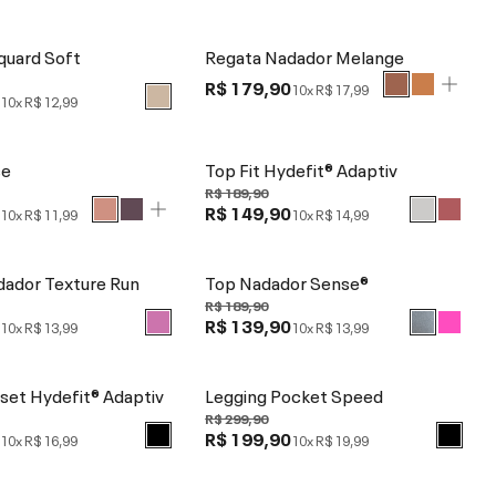
quard Soft
Regata Nadador Melange
R$ 179,90
10x
R$ 17,99
0
10x
R$ 12,99
se
Top Fit Hydefit® Adaptiv
R$ 189,90
0
R$ 149,90
10x
R$ 11,99
10x
R$ 14,99
dador Texture Run
Top Nadador Sense®
R$ 189,90
0
R$ 139,90
10x
R$ 13,99
10x
R$ 13,99
set Hydefit® Adaptiv
Legging Pocket Speed
R$ 299,90
0
R$ 199,90
10x
R$ 16,99
10x
R$ 19,99