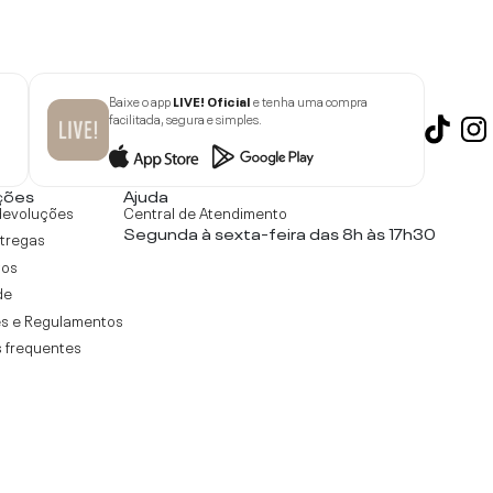
Baixe o app
LIVE! Oficial
e tenha uma compra
facilitada, segura e simples.
ções
Ajuda
devoluções
Central de Atendimento
Segunda à sexta-feira das 8h às 17h30
ntregas
tos
de
s e Regulamentos
 frequentes