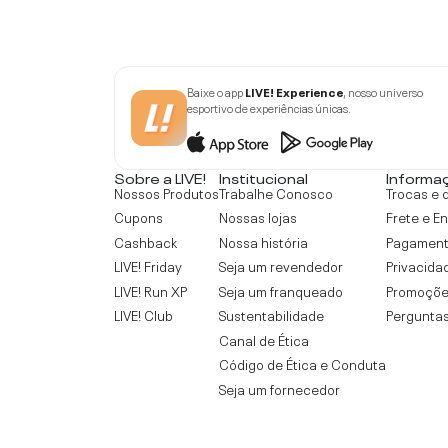
Baixe o app
LIVE! Experience
, nosso universo
esportivo de experiências únicas.
Sobre a LIVE!
Institucional
Informa
Nossos Produtos
Trabalhe Conosco
Trocas e 
Cupons
Nossas lojas
Frete e E
Cashback
Nossa história
Pagamen
LIVE! Friday
Seja um revendedor
Privacida
LIVE! Run XP
Seja um franqueado
Promoçõe
LIVE! Club
Sustentabilidade
Perguntas
Canal de Ética
Código de Ética e Conduta
Seja um fornecedor