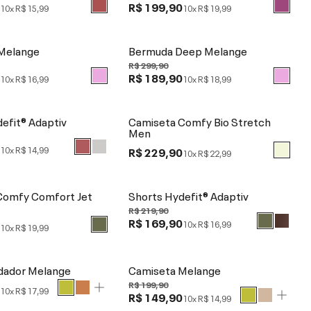
0
R$ 199,90
10x
R$ 15,99
10x
R$ 19,99
Melange
Bermuda Deep Melange
R$ 299,90
0
R$ 189,90
10x
R$ 16,99
10x
R$ 18,99
defit® Adaptiv
Camiseta Comfy Bio Stretch
Men
0
10x
R$ 14,99
R$ 229,90
10x
R$ 22,99
Comfy Comfort Jet
Shorts Hydefit® Adaptiv
R$ 219,90
R$ 169,90
0
10x
R$ 16,99
10x
R$ 19,99
dador Melange
Camiseta Melange
R$ 199,90
0
10x
R$ 17,99
R$ 149,90
10x
R$ 14,99