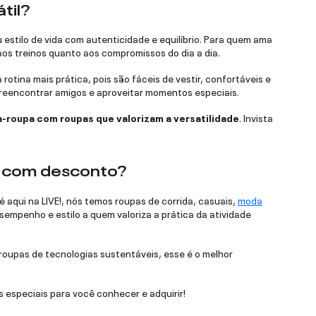
til?
 estilo de vida com autenticidade e equilíbrio. Para quem ama
aos treinos quanto aos compromissos do dia a dia.
tina mais prática, pois são fáceis de vestir, confortáveis e
a reencontrar amigos e aproveitar momentos especiais.
-roupa com roupas que valorizam a versatilidade
. Invista
da com desconto?
 aqui na LIVE!, nós temos roupas de corrida, casuais,
moda
empenho e estilo a quem valoriza a prática da atividade
roupas de tecnologias sustentáveis, esse é o melhor
 especiais para você conhecer e adquirir!