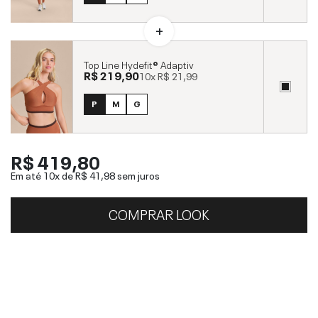
Top Line Hydefit® Adaptiv
R$ 219,90
10x
R$ 21,99
P
M
G
R$ 419,80
Em até 10x de
R$ 41,98
sem juros
COMPRAR LOOK