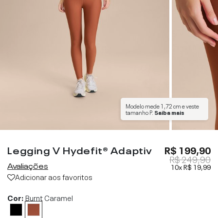
Modelo mede
1,72 cm
e veste
tamanho
P
.
Saiba mais
Legging V Hydefit® Adaptiv
R$ 199,90
R$ 249,90
Avaliações
10x
R$ 19,99
Adicionar aos favoritos
Cor:
Burnt Caramel