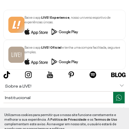
Baixe o app
LIVE! Experience
, nosso universo esportivo de
experiências únicas.
Baixe o app
LIVE! Oficial
e tenha uma compra facilitada, segura e
simples.
Sobre a LIVE!
Institucional
Informações
Utilizamos cookies para permitir que o nosso site funcione corretamente e
melhorar a sua experiência. A
Politica de Privacidade
e os
Termos de Uso
Ajuda
complementam este aviso. Ao navegar em nosso site, o usuário estará de
acordo com os nossos termos e políticas.