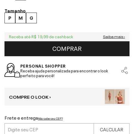
Tamanho
P
M
G
Receba até
R$ 19,99
de cashback
Saiba mais ›
COMPRAR
PERSONAL SHOPPER
Receba ajuda personalizada para encontrar o look
perfeito para você!
COMPRE O LOOK ›
Frete e entrega
Não sabe seu CEP?
CALCULAR