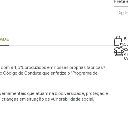
Frete 
A 
DADE
Co
C
d
Co
l, com 94,5% produzidos em nossas próprias fábricas?
o Código de Conduta que enfatiza o "Programa de
vernamentais que atuam na biodiversidade, proteção e
rianças em situação de vulnerabilidade social.