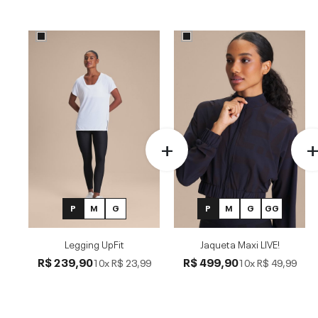
P
M
G
P
M
G
GG
Legging UpFit
Jaqueta Maxi LIVE!
R$ 239,90
R$ 499,90
10x
R$ 23,99
10x
R$ 49,99