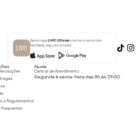
Baixe o app
LIVE! Oficial
e tenha uma compra
facilitada, segura e simples.
ções
Ajuda
devoluções
Central de Atendimento
Segunda à sexta-feira das 8h às 17h30
ntregas
tos
de
s e Regulamentos
 frequentes