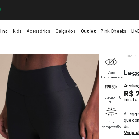
lino
Kids
Acessórios
Calçados
Outlet
Pink Cheeks
LIV
HOME
L
Leg
Zero
Transparência
Avali
R$ 
Proteção FPU
Em até
50+
A Leggi
que com
Alta
dia.
compressão
Veja 