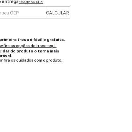
e entrega
Não sabe seu CEP?
CALCULAR
primeira troca é fácil e gratuita.
nfira as opções de troca aqui.
uidar do produto o torna mais
urável.
nfira os cuidados com o produto.