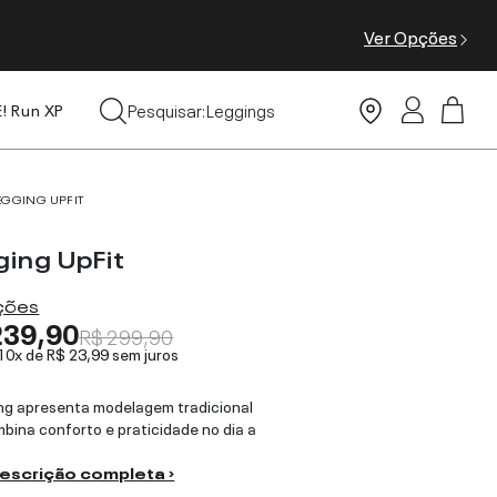
Ver Opções
Tops
Pesquisar:
Leggings
E! Run XP
Moda Praia
EGGING UPFIT
ging UpFit
ações
239,90
R$ 299,90
 10x de
R$ 23,99
sem juros
ng apresenta modelagem tradicional
bina conforto e praticidade no dia a
descrição completa ›