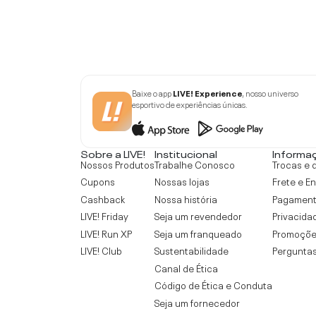
Baixe o app
LIVE! Experience
, nosso universo
esportivo de experiências únicas.
Sobre a LIVE!
Institucional
Informa
Nossos Produtos
Trabalhe Conosco
Trocas e 
Cupons
Nossas lojas
Frete e E
Cashback
Nossa história
Pagamen
LIVE! Friday
Seja um revendedor
Privacida
LIVE! Run XP
Seja um franqueado
Promoçõe
LIVE! Club
Sustentabilidade
Perguntas
Canal de Ética
Código de Ética e Conduta
Seja um fornecedor