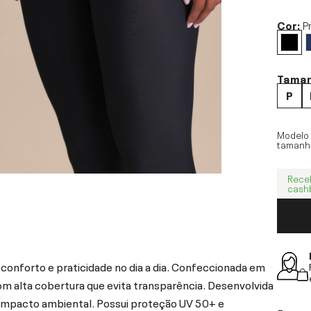
Cor:
P
Tama
P
Modelo
tamanh
Rece
cash
onforto e praticidade no dia a dia. Confeccionada em
om alta cobertura que evita transparência. Desenvolvida
mpacto ambiental. Possui proteção UV 50+ e