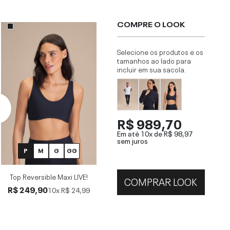
COMPRE O LOOK
Selecione os produtos e os
tamanhos ao lado para
incluir em sua sacola.
R$ 989,70
Em até 10x de
R$ 98,97
sem juros
P
M
G
GG
Top Reversible Maxi LIVE!
COMPRAR LOOK
R$ 249,90
10x
R$ 24,99