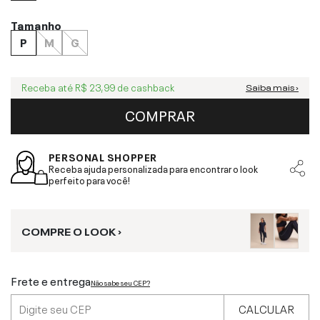
Tamanho
P
M
G
Receba até
R$ 23,99
de cashback
Saiba mais ›
COMPRAR
PERSONAL SHOPPER
Receba ajuda personalizada para encontrar o look
perfeito para você!
COMPRE O LOOK ›
Frete e entrega
Não sabe seu CEP?
CALCULAR