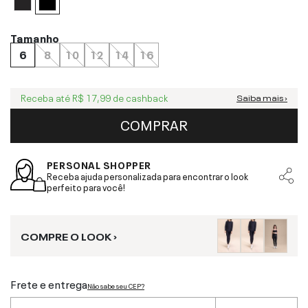
Tamanho
6
8
10
12
14
16
Receba até
R$ 17,99
de cashback
Saiba mais ›
COMPRAR
PERSONAL SHOPPER
Receba ajuda personalizada para encontrar o look
perfeito para você!
COMPRE O LOOK ›
Frete e entrega
Não sabe seu CEP?