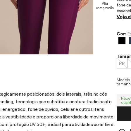
Alta
fone de
compressão
essenci
Veja 
Cor:
E
Tama
PP
Modelo
tamanh
tegicamente posicionados: dois laterais, três no cós
Rece
ing, tecnologia que substitui a costura tradicional e
cash
 energético, fone de ouvido, celular e outros itens
 a vestibilidade e proporciona liberdade de movimento.
m proteção UV 50+, é ideal para atividades ao ar livre.