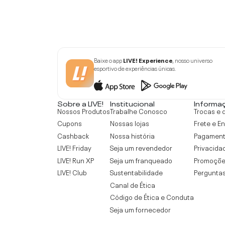
Baixe o app
LIVE! Experience
, nosso universo
esportivo de experiências únicas.
Sobre a LIVE!
Institucional
Informa
Nossos Produtos
Trabalhe Conosco
Trocas e 
Cupons
Nossas lojas
Frete e E
Cashback
Nossa história
Pagamen
LIVE! Friday
Seja um revendedor
Privacida
LIVE! Run XP
Seja um franqueado
Promoçõe
LIVE! Club
Sustentabilidade
Perguntas
Canal de Ética
Código de Ética e Conduta
Seja um fornecedor