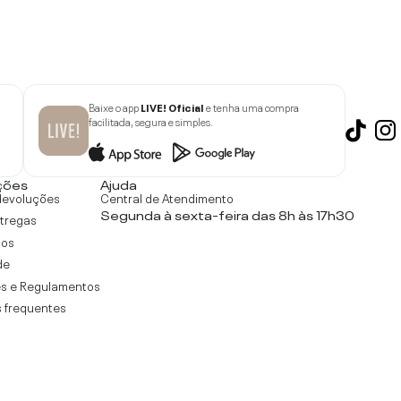
Baixe o app
LIVE! Oficial
e tenha uma compra
facilitada, segura e simples.
ções
Ajuda
devoluções
Central de Atendimento
Segunda à sexta-feira das 8h às 17h30
ntregas
tos
de
s e Regulamentos
 frequentes