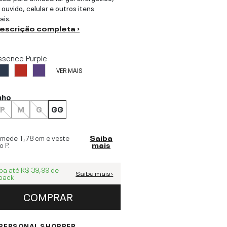
 ouvido, celular e outros itens
ais.
descrição completa ›
ssence Purple
VER MAIS
nho
P
M
G
GG
 mede
1,78 cm
e veste
Saiba
o
P
.
mais
ba até
R$ 39,99
de
Saiba mais ›
back
COMPRAR
PERSONAL SHOPPER