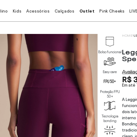
lino
Kids
Acessórios
Calçados
Outlet
Pink Cheeks
LIV
HOME
L
Leg
Bolso funcional
Spe
Avali
Easy care
R$ 
Em até
Proteção FPU
50+
A Leggi
funcion
dois la
Tecnologia
interno
bonding
Bonding
tradici
clean, 