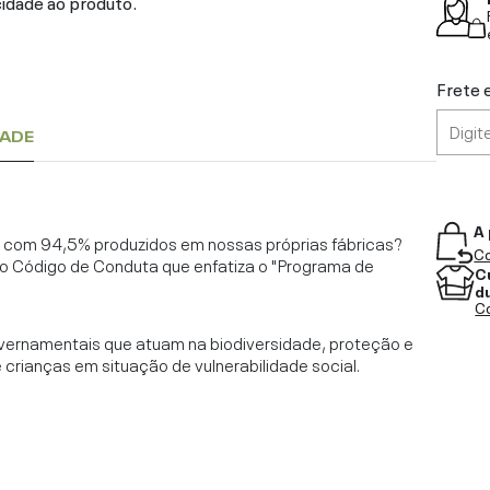
cidade ao produto.
Frete 
DADE
A 
l, com 94,5% produzidos em nossas próprias fábricas?
Co
o Código de Conduta que enfatiza o "Programa de
C
d
Co
vernamentais que atuam na biodiversidade, proteção e
rianças em situação de vulnerabilidade social.