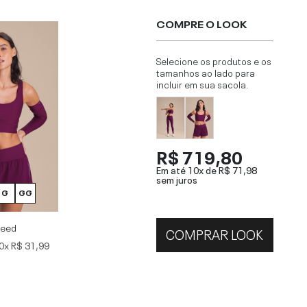
COMPRE O LOOK
Selecione os produtos e os
tamanhos ao lado para
incluir em sua sacola.
R$ 719,80
Em até 10x de
R$ 71,98
sem juros
G
GG
peed
COMPRAR LOOK
0x
R$ 31,99