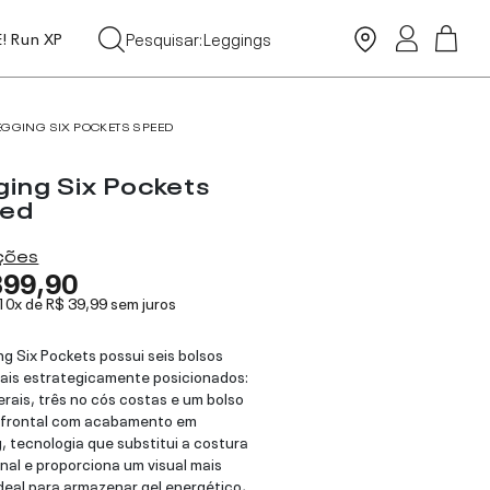
Tops
Pesquisar:
Leggings
E! Run XP
Moda Praia
EGGING SIX POCKETS SPEED
ging Six Pockets
ed
ações
399,90
 10x de
R$ 39,99
sem juros
ng Six Pockets possui seis bolsos
ais estrategicamente posicionados:
terais, três no cós costas e um bolso
 frontal com acabamento em
, tecnologia que substitui a costura
onal e proporciona um visual mais
ideal para armazenar gel energético,