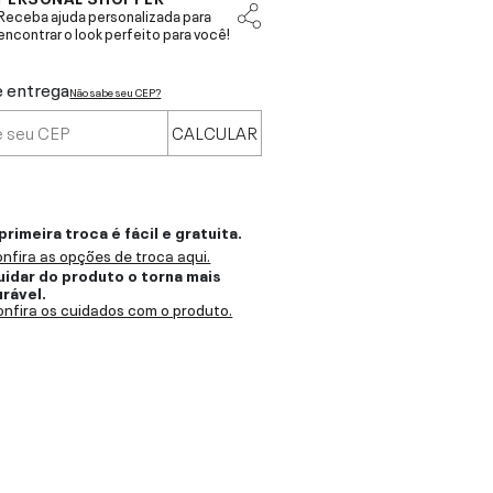
Receba ajuda personalizada para
encontrar o look perfeito para você!
e entrega
Não sabe seu CEP?
CALCULAR
primeira troca é fácil e gratuita.
nfira as opções de troca aqui.
uidar do produto o torna mais
urável.
nfira os cuidados com o produto.