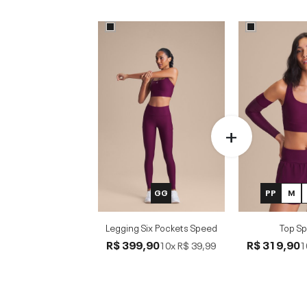
GG
PP
M
Legging Six Pockets Speed
Top S
R$ 399,90
R$ 319,90
10x
R$ 39,99
1