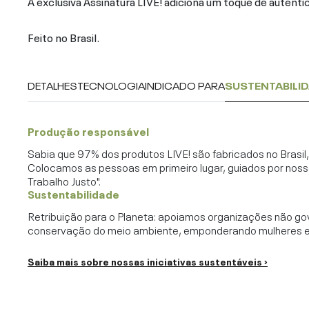
A exclusiva Assinatura LIVE! adiciona um toque de autenti
Feito no Brasil.
DETALHES
TECNOLOGIA
INDICADO PARA
SUSTENTABILI
Produção responsável
Sabia que 97% dos produtos LIVE! são fabricados no Brasi
Colocamos as pessoas em primeiro lugar, guiados por noss
Trabalho Justo".
Sustentabilidade
Retribuição para o Planeta: apoiamos organizações não go
conservação do meio ambiente, emponderando mulheres e c
Saiba mais sobre nossas iniciativas sustentáveis ›