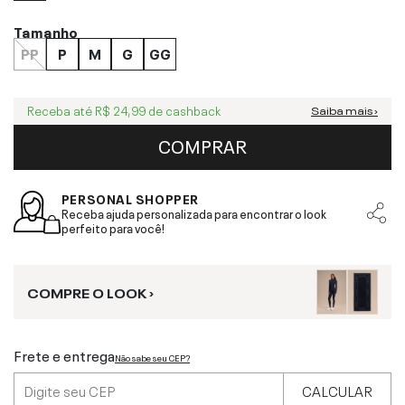
Tamanho
PP
P
M
G
GG
Receba até
R$ 24,99
de cashback
Saiba mais ›
COMPRAR
PERSONAL SHOPPER
Receba ajuda personalizada para encontrar o look
perfeito para você!
COMPRE O LOOK ›
Frete e entrega
Não sabe seu CEP?
CALCULAR