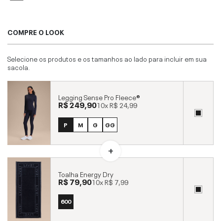
COMPRE O LOOK
Selecione os produtos e os tamanhos ao lado para incluir em sua
sacola.
Legging Sense Pro Fleece®
R$ 249,90
10x
R$ 24,99
P
M
G
GG
Toalha Energy Dry
R$ 79,90
10x
R$ 7,99
600