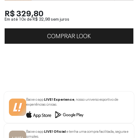
R$ 329,80
Em até 10x de
R$ 32,98
sem juros
COMPRAR LOOK
Baixe o app
LIVE! Experience
, nosso universo esportivo de
experiências únicas.
Baixe o app
LIVE! Oficial
e tenha uma compra facilitada, segura e
simples.