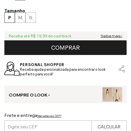
Tamanho
P
M
G
Receba até
R$ 19,99
de cashback
Saiba mais ›
COMPRAR
PERSONAL SHOPPER
Receba ajuda personalizada para encontrar o look
perfeito para você!
COMPRE O LOOK ›
Frete e entrega
Não sabe seu CEP?
CALCULAR