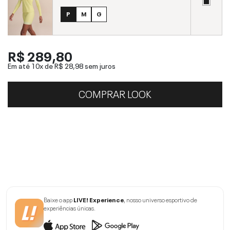
P
M
G
R$ 289,80
Em até 10x de
R$ 28,98
sem juros
COMPRAR LOOK
Baixe o app
LIVE! Experience
, nosso universo esportivo de
experiências únicas.