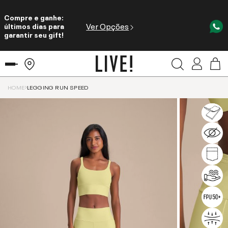
Compre e ganhe:
Ver Opções
últimos dias para
garantir seu gift!
HOME
LEGGING RUN SPEED