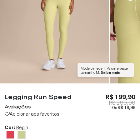
Modelo mede
1,78 cm
e veste
tamanho
M
.
Saiba mais
Legging Run Speed
R$ 199,90
R$ 299,90
Avaliações
10x
R$ 19,99
Adicionar aos favoritos
Cor:
Begin