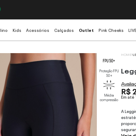
lino
Kids
Acessórios
Calçados
Outlet
Pink Cheeks
LIV
HOME
L
Leg
Proteção FPU
50+
Avali
R$ 
Média
Em até
compressão
A Leggi
estraté
proporc
seguran
Veja 