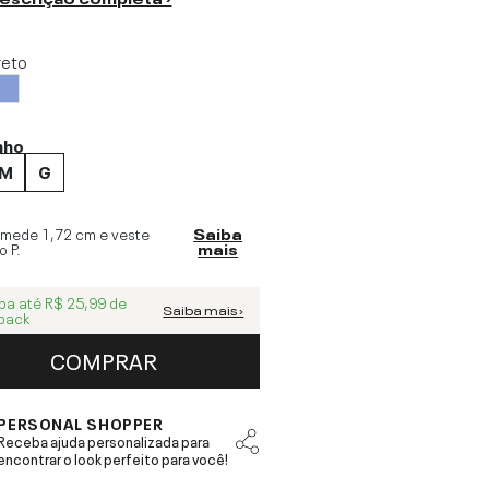
reto
nho
M
G
 mede
1,72 cm
e veste
Saiba
o
P
.
mais
ba até
R$ 25,99
de
Saiba mais ›
back
COMPRAR
PERSONAL SHOPPER
Receba ajuda personalizada para
encontrar o look perfeito para você!