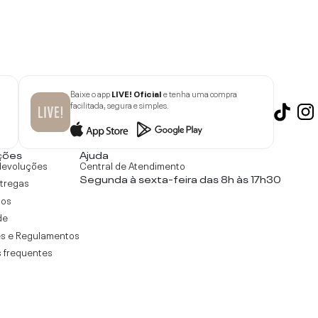
Baixe o app
LIVE! Oficial
e tenha uma compra
facilitada, segura e simples.
ções
Ajuda
devoluções
Central de Atendimento
Segunda à sexta-feira das 8h às 17h30
ntregas
tos
de
s e Regulamentos
 frequentes