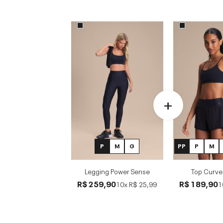
P
M
G
PP
P
M
Legging Power Sense
Top Curve
R$ 259,90
R$ 189,90
10x
R$ 25,99
1