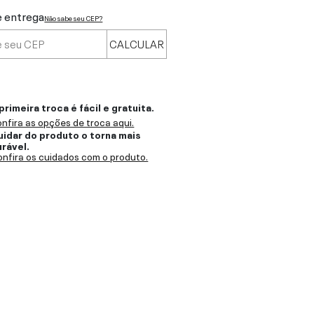
e entrega
Não sabe seu CEP?
CALCULAR
primeira troca é fácil e gratuita.
nfira as opções de troca aqui.
uidar do produto o torna mais
urável.
nfira os cuidados com o produto.