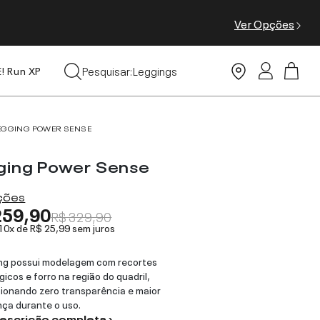
Ver Opções
Tops
Pesquisar:
Leggings
E! Run XP
Moda Praia
EGGING POWER SENSE
ging Power Sense
ações
259,90
R$ 329,90
 10x de
R$ 25,99
sem juros
ng possui modelagem com recortes
gicos e forro na região do quadril,
ionando zero transparência e maior
ça durante o uso.
descrição completa ›