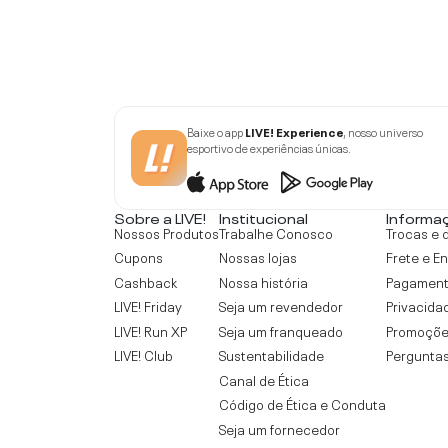
Baixe o app
LIVE! Experience
, nosso universo
esportivo de experiências únicas.
Sobre a LIVE!
Institucional
Informa
Nossos Produtos
Trabalhe Conosco
Trocas e 
Cupons
Nossas lojas
Frete e E
Cashback
Nossa história
Pagamen
LIVE! Friday
Seja um revendedor
Privacida
LIVE! Run XP
Seja um franqueado
Promoçõe
LIVE! Club
Sustentabilidade
Perguntas
Canal de Ética
Código de Ética e Conduta
Seja um fornecedor