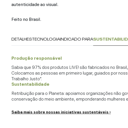
autenticidade ao visual.
Feito no Brasil.
DETALHES
TECNOLOGIA
INDICADO PARA
SUSTENTABILI
Produção responsável
Sabia que 97% dos produtos LIVE! são fabricados no Brasi
Colocamos as pessoas em primeiro lugar, guiados por noss
Trabalho Justo".
Sustentabilidade
Retribuição para o Planeta: apoiamos organizações não go
conservação do meio ambiente, emponderando mulheres e c
Saiba mais sobre nossas iniciativas sustentáveis ›