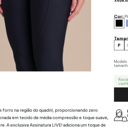
Cor:
P
Tama
P
Modelo
tamanh
Rece
cash
forro na região do quadril, proporcionando zero
ionada em tecido de média compressão e toque suave,
re. A exclusiva Assinatura LIVE! adiciona um toque de