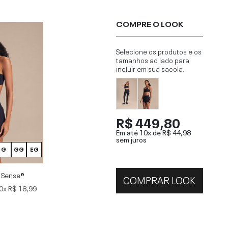
COMPRE O LOOK
Selecione os produtos e os
tamanhos ao lado para
incluir em sua sacola.
R$ 449,80
Em até 10x de
R$ 44,98
sem juros
G
GG
EG
 Sense®
COMPRAR LOOK
0x
R$ 18,99