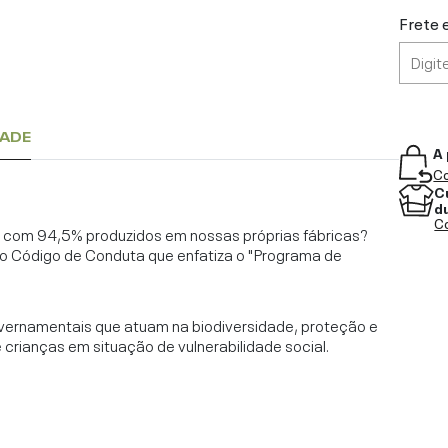
Frete 
DADE
A 
Co
C
d
Co
l, com 94,5% produzidos em nossas próprias fábricas?
o Código de Conduta que enfatiza o "Programa de
vernamentais que atuam na biodiversidade, proteção e
rianças em situação de vulnerabilidade social.