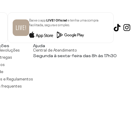
Baixe o app
LIVE! Oficial
e tenha uma compra
facilitada, segura e simples.
ções
Ajuda
devoluções
Central de Atendimento
Segunda à sexta-feira das 8h às 17h30
ntregas
tos
de
s e Regulamentos
 frequentes