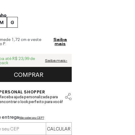
nho
M
G
 mede
1,72 cm
e veste
Saiba
o
P
.
mais
ba até
R$ 23,99
de
Saiba mais ›
back
COMPRAR
PERSONAL SHOPPER
Receba ajuda personalizada para
encontrar o look perfeito para você!
e entrega
Não sabe seu CEP?
CALCULAR