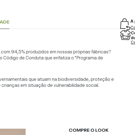
A 
DADE
Co
C
d
Co
l, com 94,5% produzidos em nossas próprias fábricas?
o Código de Conduta que enfatiza o "Programa de
vernamentais que atuam na biodiversidade, proteção e
rianças em situação de vulnerabilidade social.
COMPRE O LOOK