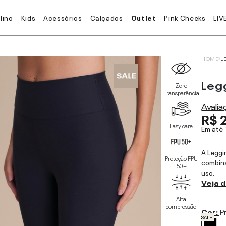
lino
Kids
Acessórios
Calçados
Outlet
Pink Cheeks
LIV
HOME
L
Leg
Zero
Transparência
Avali
R$ 
Easy care
Em até
A Leggi
Proteção FPU
combina
50+
uso.
Veja 
Alta
compressão
Cor:
P
SALE