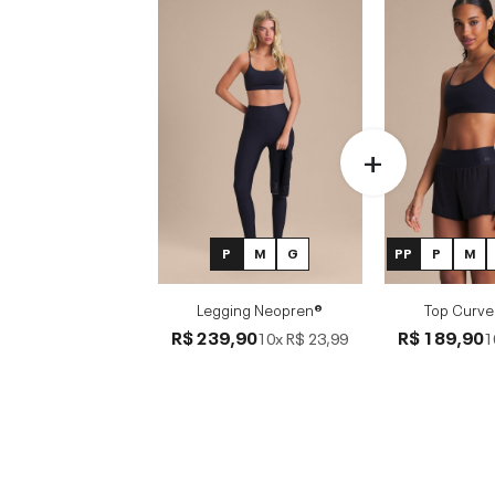
P
M
G
PP
P
M
Legging Neopren®
Top Curve
R$ 239,90
R$ 189,90
10x
R$ 23,99
1