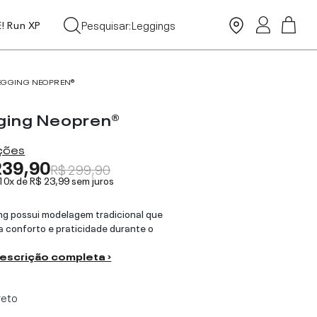
Tops
Pesquisar:
Leggings
E! Run XP
Moda Praia
EGGING NEOPREN®
ging Neopren®
ações
239,90
R$ 299,90
 10x de
R$ 23,99
sem juros
ng possui modelagem tradicional que
 conforto e praticidade durante o
descrição completa ›
reto