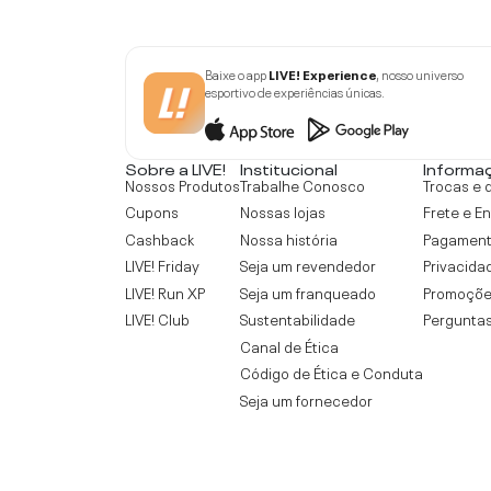
Baixe o app
LIVE! Experience
, nosso universo
esportivo de experiências únicas.
Sobre a LIVE!
Institucional
Informa
Nossos Produtos
Trabalhe Conosco
Trocas e 
Cupons
Nossas lojas
Frete e E
Cashback
Nossa história
Pagamen
LIVE! Friday
Seja um revendedor
Privacida
LIVE! Run XP
Seja um franqueado
Promoçõe
LIVE! Club
Sustentabilidade
Perguntas
Canal de Ética
Código de Ética e Conduta
Seja um fornecedor