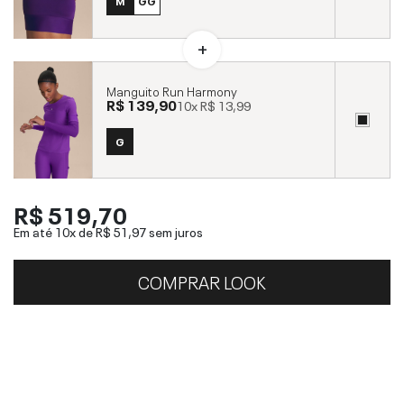
M
GG
Manguito Run Harmony
R$ 139,90
10x
R$ 13,99
G
R$ 519,70
Em até 10x de
R$ 51,97
sem juros
COMPRAR LOOK