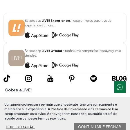
Baixe o app
LIVE! Experience
, nosso universo esportivo de
experiências únicas.
Baixe o app
LIVE! Oficial
e tenha uma compra facilitada, segura e
simples.
Sobre a LIVE!
Institucional
Utilizamos cookies para permitir que o nosso site funcione corretamente e
melhorar a sua experiência. A
Politica de Privacidade
e os
Termos de Uso
Informações
complementam este aviso. Ao navegar em nosso site, o usuário estará de
acordo com os nossos termos e políticas.
Ajuda
CONTINUAR E FECHAR
CONFIGURAÇÃO