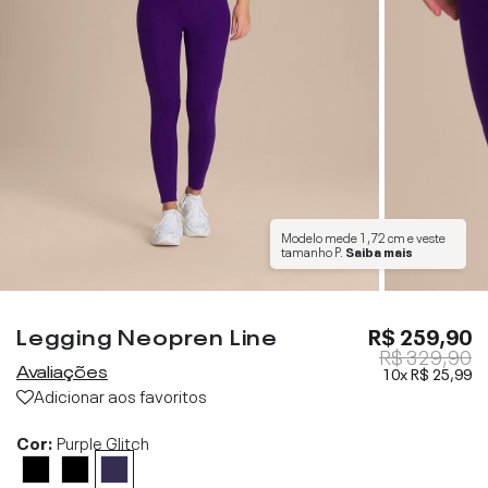
Modelo mede
1,72 cm
e veste
tamanho
P
.
Saiba mais
Legging Neopren Line
R$ 259,90
R$ 329,90
Avaliações
10x
R$ 25,99
Adicionar aos favoritos
Cor:
Purple Glitch