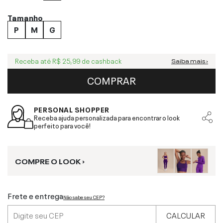
Tamanho
P
M
G
Receba até
R$ 25,99
de cashback
Saiba mais ›
COMPRAR
PERSONAL SHOPPER
Receba ajuda personalizada para encontrar o look
perfeito para você!
COMPRE O LOOK ›
Frete e entrega
Não sabe seu CEP?
CALCULAR