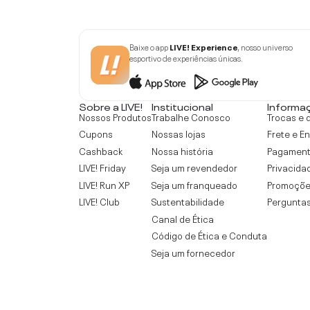
Baixe o app
LIVE! Experience
, nosso universo
esportivo de experiências únicas.
Sobre a LIVE!
Institucional
Informa
Nossos Produtos
Trabalhe Conosco
Trocas e 
Cupons
Nossas lojas
Frete e E
Cashback
Nossa história
Pagamen
LIVE! Friday
Seja um revendedor
Privacida
LIVE! Run XP
Seja um franqueado
Promoçõe
LIVE! Club
Sustentabilidade
Perguntas
Canal de Ética
Código de Ética e Conduta
Seja um fornecedor