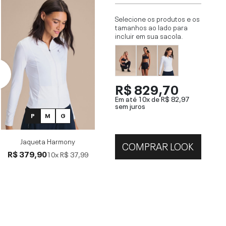
Selecione os produtos e os
tamanhos ao lado para
incluir em sua sacola.
R$ 829,70
Em até 10x de
R$ 82,97
sem juros
P
M
G
Jaqueta Harmony
COMPRAR LOOK
R$ 379,90
10x
R$ 37,99