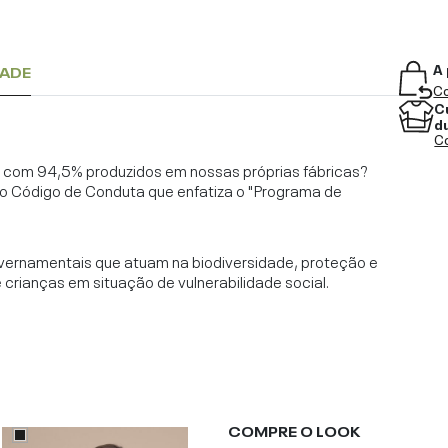
A 
DADE
Co
C
d
Co
l, com 94,5% produzidos em nossas próprias fábricas?
o Código de Conduta que enfatiza o "Programa de
vernamentais que atuam na biodiversidade, proteção e
rianças em situação de vulnerabilidade social.
COMPRE O LOOK