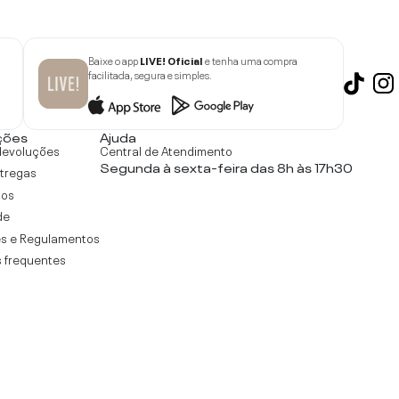
Baixe o app
LIVE! Oficial
e tenha uma compra
facilitada, segura e simples.
ções
Ajuda
devoluções
Central de Atendimento
Segunda à sexta-feira das 8h às 17h30
ntregas
tos
de
s e Regulamentos
 frequentes