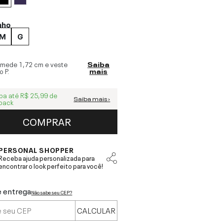
nho
M
G
 mede
1,72 cm
e veste
Saiba
o
P
.
mais
ba até
R$ 25,99
de
Saiba mais ›
back
COMPRAR
PERSONAL SHOPPER
Receba ajuda personalizada para
encontrar o look perfeito para você!
e entrega
Não sabe seu CEP?
CALCULAR