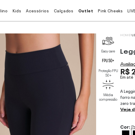
lino
Kids
Acessórios
Calçados
Outlet
Pink Cheeks
LIV
HOME
L
Leg
Easy care
Avali
R$ 
Proteção FPU
50+
Em até
A Leggi
Média
forro n
compressão
zero tr
Veja 
Cor:
P