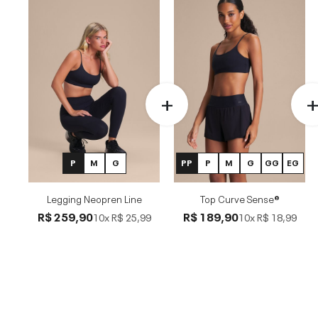
P
M
G
PP
P
M
G
GG
EG
Legging Neopren Line
Top Curve Sense®
R$ 259,90
R$ 189,90
10x
R$ 25,99
10x
R$ 18,99