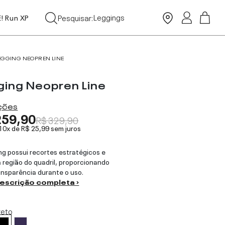
Leggings
Pesquisar:
Moda Praia
E! Run XP
Tops
EGGING NEOPREN LINE
ging Neopren Line
ações
259,90
R$ 329,90
 10x de
R$ 25,99
sem juros
ng possui recortes estratégicos e
a região do quadril, proporcionando
ansparência durante o uso.
descrição completa ›
reto