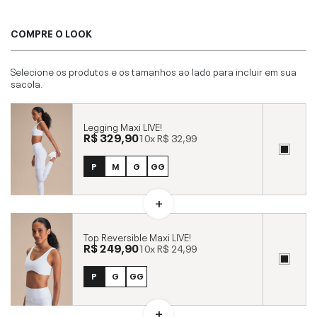
COMPRE O LOOK
Selecione os produtos e os tamanhos ao lado para incluir em sua
sacola.
Legging Maxi LIVE!
R$ 329,90
10x
R$ 32,99
P
M
G
GG
Top Reversible Maxi LIVE!
R$ 249,90
10x
R$ 24,99
P
G
GG