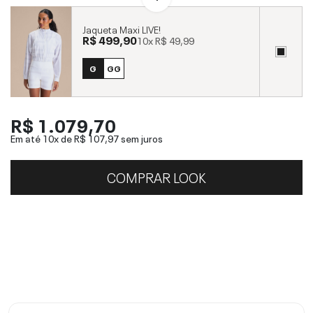
Jaqueta Maxi LIVE!
R$ 499,90
10x
R$ 49,99
G
GG
R$ 1.079,70
Em até 10x de
R$ 107,97
sem juros
COMPRAR LOOK