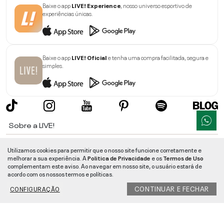
Baixe o app
LIVE! Experience
, nosso universo esportivo de
experiências únicas.
Baixe o app
LIVE! Oficial
e tenha uma compra facilitada, segura e
simples.
Sobre a LIVE!
Institucional
Utilizamos cookies para permitir que o nosso site funcione corretamente e
melhorar a sua experiência. A
Politica de Privacidade
e os
Termos de Uso
Informações
complementam este aviso. Ao navegar em nosso site, o usuário estará de
acordo com os nossos termos e políticas.
Ajuda
CONTINUAR E FECHAR
CONFIGURAÇÃO
Segurança e Qualidade
LIVE!
©
2026
- TODOS OS DIREITOS RESERVADOS -
RUA MANOEL FRANCISCO