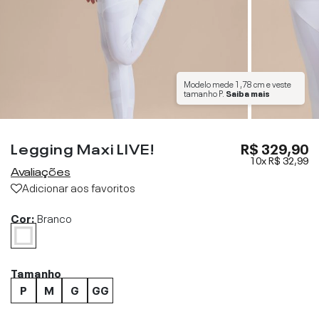
Modelo mede
1,78 cm
e veste
tamanho
P
.
Saiba mais
Legging Maxi LIVE!
R$ 329,90
10x
R$ 32,99
Avaliações
Adicionar aos favoritos
Cor:
Branco
Tamanho
P
M
G
GG