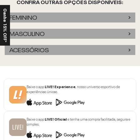
CONFIRA OUTRAS OPÇÕES DISPONÍVEIS:
Ganhe 15% OFF*
FEMININO
MASCULINO
ACESSÓRIOS
Baixe o app
LIVE! Experience
, nosso universo esportivo de
experiências únicas.
Baixe o app
LIVE! Oficial
e tenha uma compra facilitada, segura e
simples.