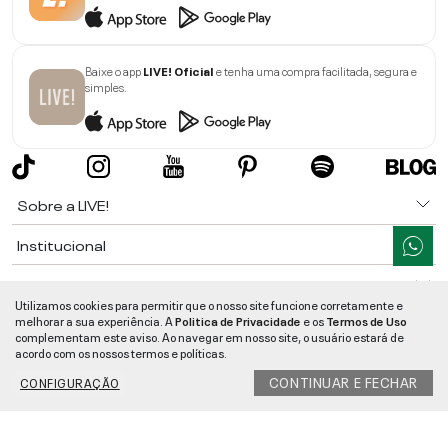
Baixe o app
LIVE! Oficial
e tenha uma compra facilitada, segura e
simples.
Sobre a LIVE!
Institucional
Informações
Utilizamos cookies para permitir que o nosso site funcione corretamente e
melhorar a sua experiência. A
Politica de Privacidade
e os
Termos de Uso
Ajuda
complementam este aviso. Ao navegar em nosso site, o usuário estará de
acordo com os nossos termos e políticas.
Segurança e Qualidade
CONTINUAR E FECHAR
CONFIGURAÇÃO
LIVE!
©
2026
- TODOS OS DIREITOS RESERVADOS -
RUA MANOEL FRANCISCO
DA COSTA, 1600 - BAIRRO VIEIRA - CEP 89257-207
-
JARAGUÁ DO SUL
/
SC
-
CNPJ:
05.108.435/0001-78
-
MAPA DO SITE