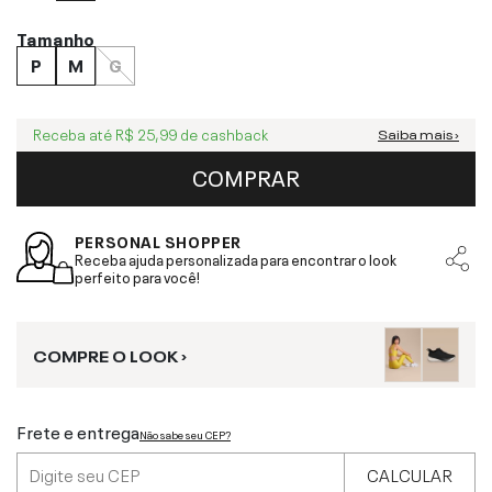
Tamanho
P
M
G
Receba até
R$ 25,99
de cashback
Saiba mais ›
COMPRAR
PERSONAL SHOPPER
Receba ajuda personalizada para encontrar o look
perfeito para você!
COMPRE O LOOK ›
Frete e entrega
Não sabe seu CEP?
CALCULAR