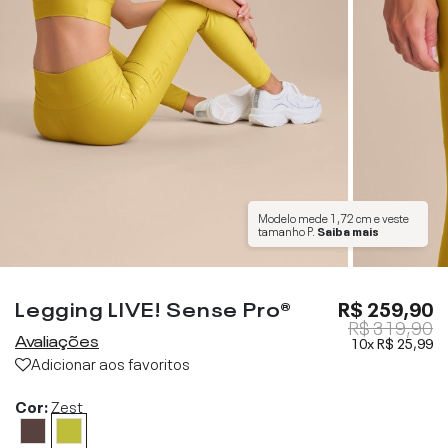
Modelo mede
1,72 cm
e veste
tamanho
P
.
Saiba mais
Legging LIVE! Sense Pro®
R$ 259,90
R$ 319,90
Avaliações
10x
R$ 25,99
Adicionar aos favoritos
Cor:
Zest