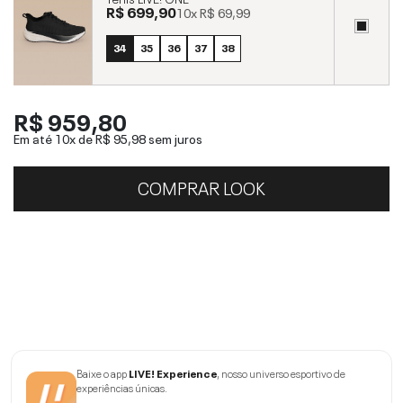
R$ 699,90
10x
R$ 69,99
34
35
36
37
38
R$ 959,80
Em até 10x de
R$ 95,98
sem juros
COMPRAR LOOK
Baixe o app
LIVE! Experience
, nosso universo esportivo de
experiências únicas.