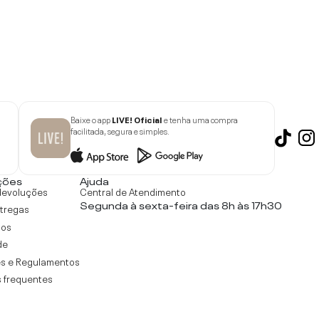
Baixe o app
LIVE! Oficial
e tenha uma compra
facilitada, segura e simples.
ções
Ajuda
devoluções
Central de Atendimento
Segunda à sexta-feira das 8h às 17h30
ntregas
tos
de
s e Regulamentos
 frequentes