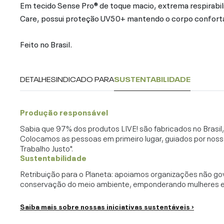
Em tecido Sense Pro® de toque macio, extrema respirabi
Care, possui proteção UV50+ mantendo o corpo confortáve
Feito no Brasil.
DETALHES
INDICADO PARA
SUSTENTABILIDADE
Produção responsável
Sabia que 97% dos produtos LIVE! são fabricados no Brasi
Colocamos as pessoas em primeiro lugar, guiados por noss
Trabalho Justo".
Sustentabilidade
Retribuição para o Planeta: apoiamos organizações não go
conservação do meio ambiente, emponderando mulheres e c
Saiba mais sobre nossas iniciativas sustentáveis ›