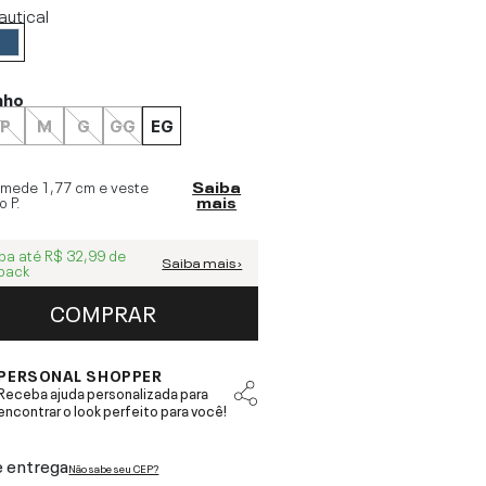
autical
nho
P
M
G
GG
EG
 mede
1,77 cm
e veste
Saiba
o
P
.
mais
ba até
R$ 32,99
de
Saiba mais ›
back
COMPRAR
PERSONAL SHOPPER
Receba ajuda personalizada para
encontrar o look perfeito para você!
e entrega
Não sabe seu CEP?