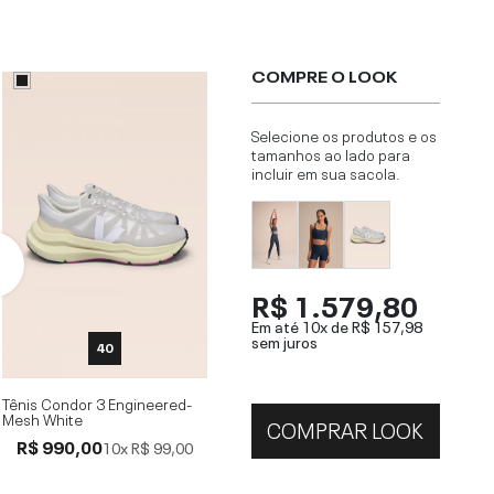
COMPRE O LOOK
Selecione os produtos e os
tamanhos ao lado para
incluir em sua sacola.
R$ 1.579,80
Em até 10x de
R$ 157,98
sem juros
40
Tênis Condor 3 Engineered-
Mesh White
COMPRAR LOOK
R$ 990,00
10x
R$ 99,00