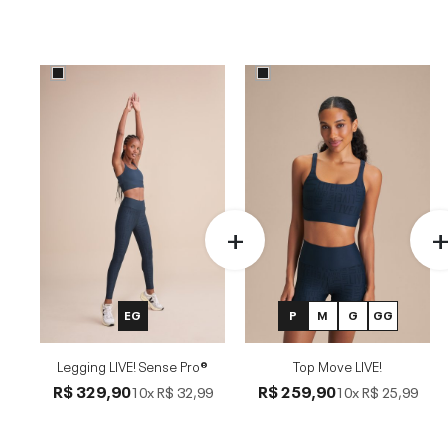
EG
P
M
G
GG
Legging LIVE! Sense Pro®
Top Move LIVE!
R$ 329,90
R$ 259,90
10x
R$ 32,99
10x
R$ 25,99