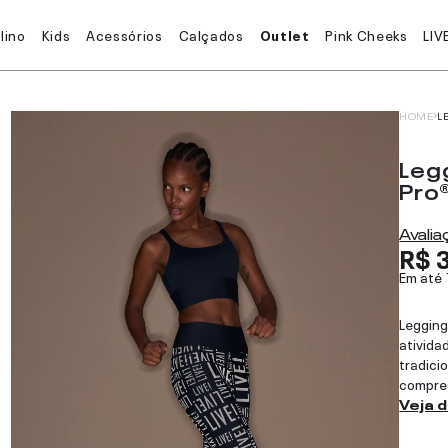
lino
Kids
Acessórios
Calçados
Outlet
Pink Cheeks
LIV
HOME
L
Leg
Pro
Avali
R$ 
Em até
Legging 
ativida
tradici
compres
Veja 