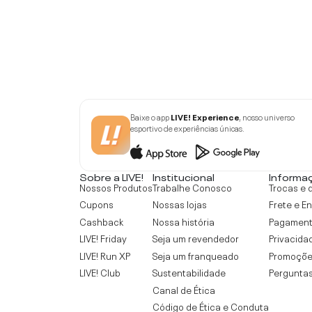
Baixe o app
LIVE! Experience
, nosso universo
esportivo de experiências únicas.
Sobre a LIVE!
Institucional
Informa
Nossos Produtos
Trabalhe Conosco
Trocas e 
Cupons
Nossas lojas
Frete e E
Cashback
Nossa história
Pagamen
LIVE! Friday
Seja um revendedor
Privacida
LIVE! Run XP
Seja um franqueado
Promoçõe
LIVE! Club
Sustentabilidade
Perguntas
Canal de Ética
Código de Ética e Conduta