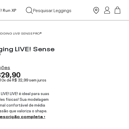
Tops
Pesquisar:
Leggings
E! Run XP
Moda Praia
EGGING LIVE! SENSE PRO®
ging LIVE! Sense
®
ações
329,90
 10x de
R$ 32,99
sem juros
LIVE! LIVE! é ideal para suas
des físicas! Sua modelagem
onal confortável de média
são que valoriza o shape.
descrição completa ›