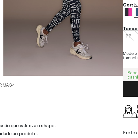
Cor:
N
Tama
PP
Modelo
tamanh
Rece
cash
 MAIS
são que valoriza o shape.
Frete 
idade ao produto.