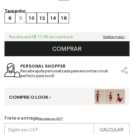
Tamanho
6
8
10
12
14
16
Receba até
R$ 17,99
de cashback
Saiba mais ›
COMPRAR
PERSONAL SHOPPER
Receba ajuda personalizada para encontrar o look
perfeito para você!
COMPRE O LOOK ›
Frete e entrega
Não sabe seu CEP?
CALCULAR