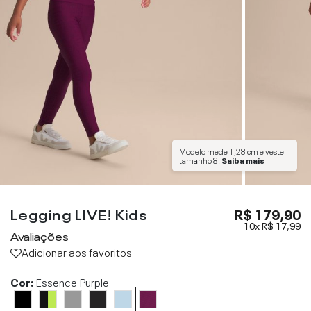
Modelo mede
1,28 cm
e veste
tamanho
8
.
Saiba mais
Legging LIVE! Kids
R$ 179,90
10x
R$ 17,99
Avaliações
Adicionar aos favoritos
Cor:
Essence Purple