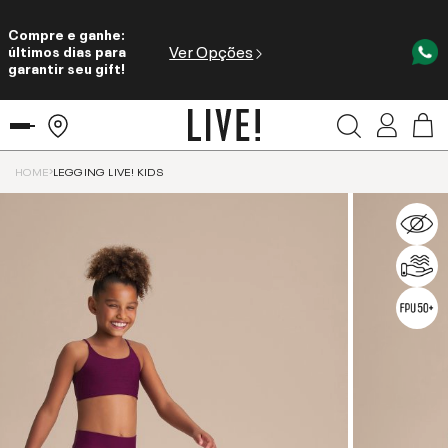
Compre e ganhe:
Ver Opções
últimos dias para
garantir seu gift!
HOME
LEGGING LIVE! KIDS