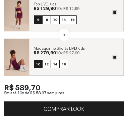
Top LIVE! Kids
R$ 129,90
10x
R$ 12,99
6
8
10
14
16
Macaquinho Shorts LIVE! Kids
R$ 279,90
10x
R$ 27,99
10
12
14
16
R$ 589,70
Em até 10x de
R$ 58,97
sem juros
COMPRAR LOOK