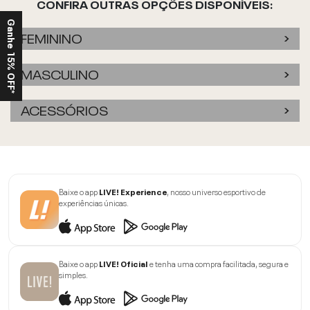
CONFIRA OUTRAS OPÇÕES DISPONÍVEIS:
Ganhe 15% OFF*
FEMININO
MASCULINO
ACESSÓRIOS
Baixe o app
LIVE! Experience
, nosso universo esportivo de
experiências únicas.
Baixe o app
LIVE! Oficial
e tenha uma compra facilitada, segura e
simples.