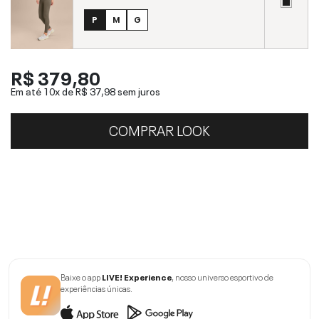
P
M
G
R$ 379,80
Em até 10x de
R$ 37,98
sem juros
COMPRAR LOOK
Baixe o app
LIVE! Experience
, nosso universo esportivo de
experiências únicas.