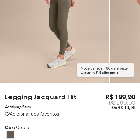
Modelo mede
1,80 cm
e veste
tamanho
P
.
Saiba mais
Legging Jacquard Hit
R$ 199,90
R$ 299,90
Avaliações
10x
R$ 19,99
Adicionar aos favoritos
Cor:
Croco