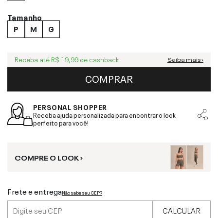
Tamanho
P
M
G
Receba até
R$ 19,99
de cashback
Saiba mais ›
COMPRAR
PERSONAL SHOPPER
Receba ajuda personalizada para encontrar o look
perfeito para você!
COMPRE O LOOK ›
Frete e entrega
Não sabe seu CEP?
CALCULAR