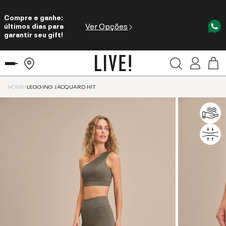
Compre e ganhe:
Ver Opções
últimos dias para
garantir seu gift!
HOME
LEGGING JACQUARD HIT