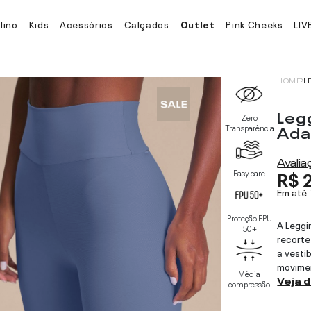
lino
Kids
Acessórios
Calçados
Outlet
Pink Cheeks
LIV
HOME
L
Leg
Zero
Ada
Transparência
Avali
R$ 
Easy care
Em até
Proteção FPU
A Leggi
50+
recorte
a vesti
movimen
Média
Veja 
compressão