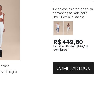
Selecione os produtos e os
tamanhos ao lado para
incluir em sua sacola.
R$ 449,80
Em até 10x de
R$ 44,98
sem juros
G
 Sense®
COMPRAR LOOK
0x
R$ 18,99