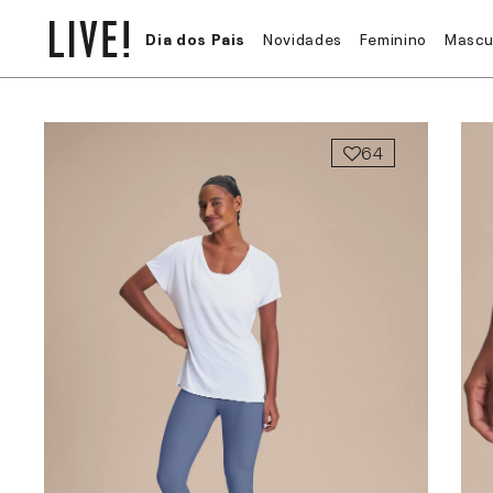
Dia dos Pais
Novidades
Feminino
Mascu
64