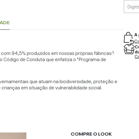
DADE
A 
Co
C
d
l, com 94,5% produzidos em nossas próprias fábricas?
Co
o Código de Conduta que enfatiza o "Programa de
vernamentais que atuam na biodiversidade, proteção e
rianças em situação de vulnerabilidade social.
COMPRE O LOOK