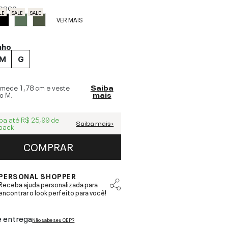
pace
LE
SALE
SALE
VER MAIS
nho
M
G
 mede
1,78 cm
e veste
Saiba
o
M
.
mais
ba até
R$ 25,99
de
Saiba mais ›
back
COMPRAR
PERSONAL SHOPPER
Receba ajuda personalizada para
encontrar o look perfeito para você!
e entrega
Não sabe seu CEP?