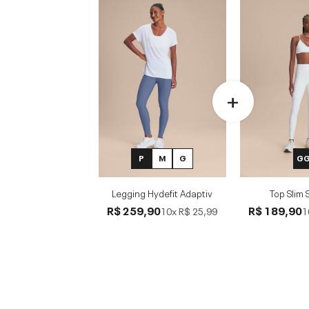
P
M
G
G
Legging Hydefit Adaptiv
Top Slim
R$ 259,90
R$ 189,90
10x
R$ 25,99
1