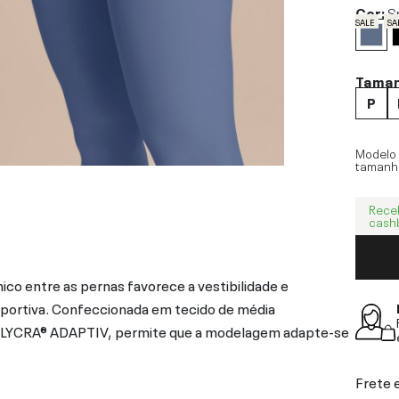
Cor:
S
SALE
SA
Tama
P
Modelo
tamanh
Rece
cash
co entre as pernas favorece a vestibilidade e
sportiva. Confeccionada em tecido de média
a LYCRA® ADAPTIV, permite que a modelagem adapte-se
Frete 