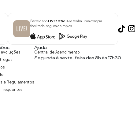
Baixe o app
LIVE! Oficial
e tenha uma compra
facilitada, segura e simples.
ções
Ajuda
devoluções
Central de Atendimento
Segunda à sexta-feira das 8h às 17h30
ntregas
tos
de
s e Regulamentos
 frequentes