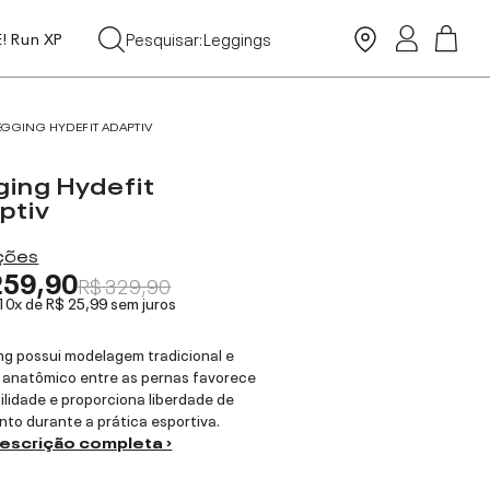
Tops
Pesquisar:
Leggings
E! Run XP
Moda Praia
EGGING HYDEFIT ADAPTIV
ging Hydefit
ptiv
ações
259,90
R$ 329,90
 10x de
R$ 25,99
sem juros
ng possui modelagem tradicional e
 anatômico entre as pernas favorece
bilidade e proporciona liberdade de
to durante a prática esportiva.
descrição completa ›