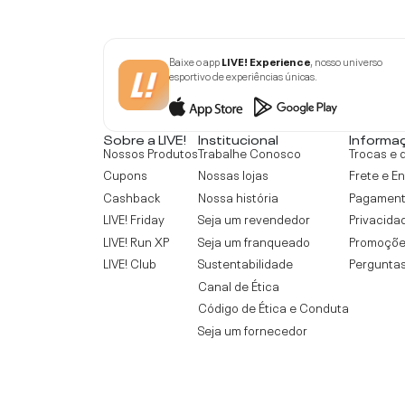
Baixe o app
LIVE! Experience
, nosso universo
esportivo de experiências únicas.
Sobre a LIVE!
Institucional
Informa
Nossos Produtos
Trabalhe Conosco
Trocas e 
Cupons
Nossas lojas
Frete e E
Cashback
Nossa história
Pagamen
LIVE! Friday
Seja um revendedor
Privacida
LIVE! Run XP
Seja um franqueado
Promoçõe
LIVE! Club
Sustentabilidade
Perguntas
Canal de Ética
Código de Ética e Conduta
Seja um fornecedor