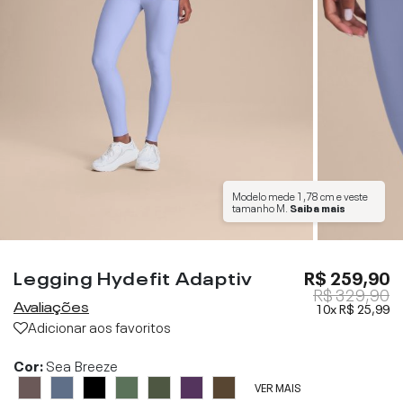
Modelo mede
1,78 cm
e veste
tamanho
M
.
Saiba mais
Legging Hydefit Adaptiv
R$ 259,90
R$ 329,90
Avaliações
10x
R$ 25,99
Adicionar aos favoritos
Cor:
Sea Breeze
VER MAIS