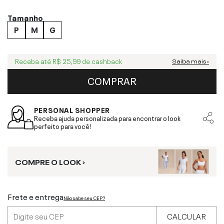
Tamanho
P
M
G
Receba até
R$ 25,99
de cashback
Saiba mais ›
COMPRAR
PERSONAL SHOPPER
Receba ajuda personalizada para encontrar o look
perfeito para você!
COMPRE O LOOK ›
Frete e entrega
Não sabe seu CEP?
CALCULAR