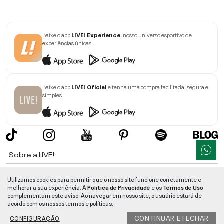
Baixe o app
LIVE! Experience
, nosso universo esportivo de
experiências únicas.
Baixe o app
LIVE! Oficial
e tenha uma compra facilitada, segura e
simples.
Sobre a LIVE!
Institucional
Utilizamos cookies para permitir que o nosso site funcione corretamente e
melhorar a sua experiência. A
Politica de Privacidade
e os
Termos de Uso
Informações
complementam este aviso. Ao navegar em nosso site, o usuário estará de
acordo com os nossos termos e políticas.
Ajuda
CONTINUAR E FECHAR
CONFIGURAÇÃO