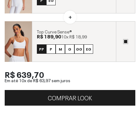
P
EG
Top Curve Sense®
R$ 189,90
10x
R$ 18,99
PP
P
M
G
GG
EG
R$ 639,70
Em até 10x de
R$ 63,97
sem juros
COMPRAR LOOK