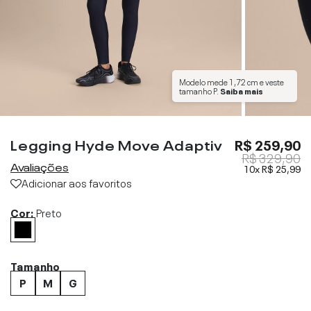
Modelo mede
1,72 cm
e veste
tamanho
P
.
Saiba mais
Legging Hyde Move Adaptiv
R$ 259,90
R$ 329,90
Avaliações
10x
R$ 25,99
Adicionar aos favoritos
Cor:
Preto
Tamanho
P
M
G