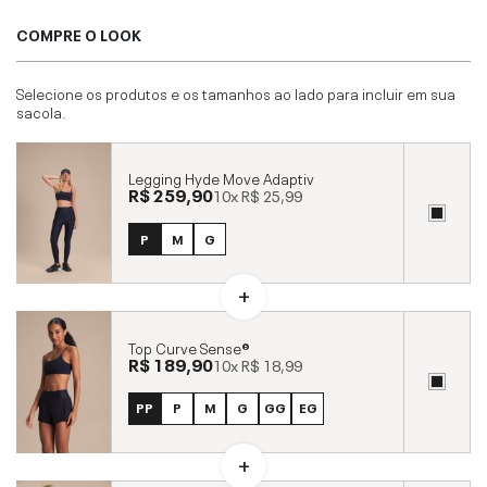
COMPRE O LOOK
Selecione os produtos e os tamanhos ao lado para incluir em sua
sacola.
Legging Hyde Move Adaptiv
R$ 259,90
10x
R$ 25,99
P
M
G
Top Curve Sense®
R$ 189,90
10x
R$ 18,99
PP
P
M
G
GG
EG