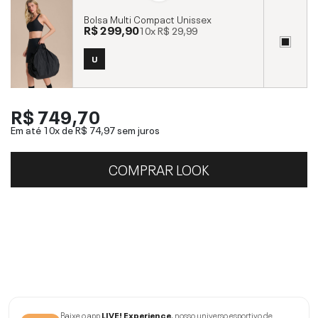
Bolsa Multi Compact Unissex
R$ 299,90
10x
R$ 29,99
U
R$ 749,70
Em até 10x de
R$ 74,97
sem juros
COMPRAR LOOK
Baixe o app
LIVE! Experience
, nosso universo esportivo de