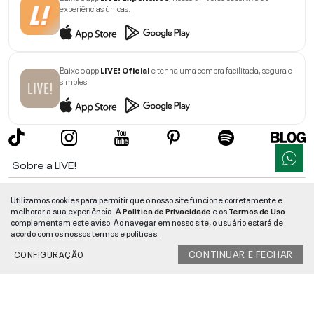
experiências únicas.
Baixe o app
LIVE! Oficial
e tenha uma compra facilitada, segura e
simples.
Sobre a LIVE!
Institucional
Utilizamos cookies para permitir que o nosso site funcione corretamente e
melhorar a sua experiência. A
Politica de Privacidade
e os
Termos de Uso
Informações
complementam este aviso. Ao navegar em nosso site, o usuário estará de
acordo com os nossos termos e políticas.
Ajuda
CONTINUAR E FECHAR
CONFIGURAÇÃO
Segurança e Qualidade
LIVE!
©
2026
- TODOS OS DIREITOS RESERVADOS -
RUA MANOEL FRANCISCO
DA COSTA, 1600 - BAIRRO VIEIRA - CEP 89257-207
-
JARAGUÁ DO SUL
/
SC
-