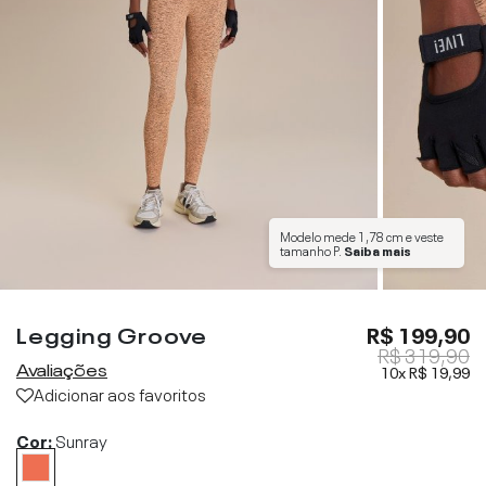
Modelo mede
1,78 cm
e veste
tamanho
P
.
Saiba mais
Legging Groove
R$ 199,90
R$ 319,90
Avaliações
10x
R$ 19,99
Adicionar aos favoritos
Cor:
Sunray