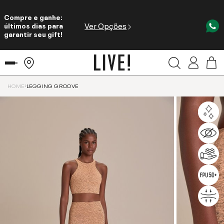
Compre e ganhe:
Ver Opções
últimos dias para
garantir seu gift!
HOME
LEGGING GROOVE