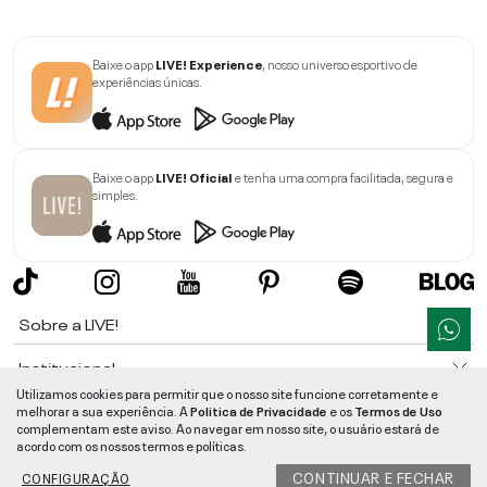
Baixe o app
LIVE! Experience
, nosso universo esportivo de
experiências únicas.
Baixe o app
LIVE! Oficial
e tenha uma compra facilitada, segura e
simples.
Sobre a LIVE!
Institucional
Utilizamos cookies para permitir que o nosso site funcione corretamente e
Informações
melhorar a sua experiência. A
Politica de Privacidade
e os
Termos de Uso
complementam este aviso. Ao navegar em nosso site, o usuário estará de
acordo com os nossos termos e políticas.
Ajuda
CONTINUAR E FECHAR
CONFIGURAÇÃO