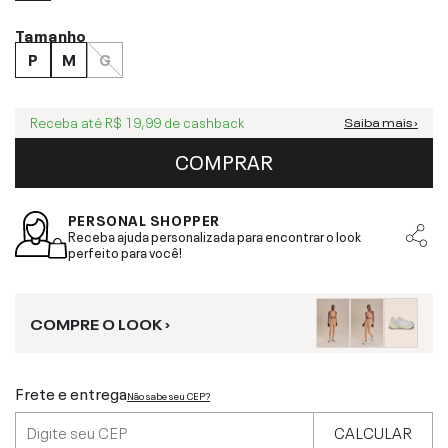
Tamanho
P
M
G
Receba até
R$ 19,99
de cashback
Saiba mais ›
COMPRAR
PERSONAL SHOPPER
Receba ajuda personalizada para encontrar o look
perfeito para você!
COMPRE O LOOK ›
Frete e entrega
Não sabe seu CEP?
CALCULAR