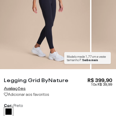
Modelo mede
1,77 cm
e veste
tamanho
P
.
Saiba mais
Legging Grid ByNature
R$ 399,90
10x
R$ 39,99
Avaliações
Adicionar aos favoritos
Cor:
Preto