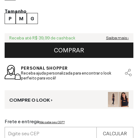
Tamanho
P
M
G
Receba até
R$ 39,99
de cashback
Saiba mais ›
COMPRAR
PERSONAL SHOPPER
Receba ajuda personalizada para encontrar o look
perfeito para você!
COMPRE O LOOK ›
Frete e entrega
Não sabe seu CEP?
CALCULAR