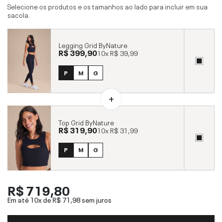
Selecione os produtos e os tamanhos ao lado para incluir em sua
sacola.
Legging Grid ByNature
R$ 399,90
10x
R$ 39,99
P
M
G
Top Grid ByNature
R$ 319,90
10x
R$ 31,99
P
M
G
R$ 719,80
Em até 10x de
R$ 71,98
sem juros