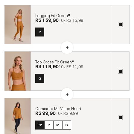
Legging Fit Green®
R$ 159,90
10x
R$ 15,99
P
Top Cross Fit Green®
R$ 119,90
10x
R$ 11,99
G
Camiseta ML Visco Heart
R$ 99,90
10x
R$ 9,99
PP
P
M
G