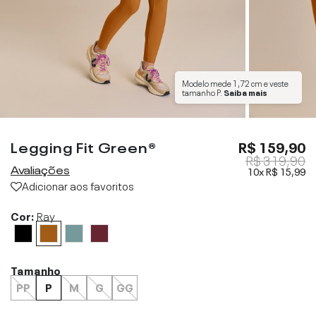
Modelo mede
1,72 cm
e veste
tamanho
P
.
Saiba mais
Carbon Neutral
Legging Fit Green®
R$ 159,90
R$ 319,90
Avaliações
10x
R$ 15,99
Adicionar aos favoritos
Cor:
Ray
Tamanho
PP
P
M
G
GG