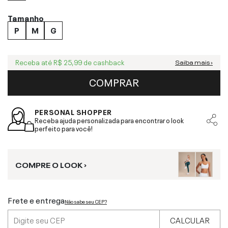
Tamanho
P
M
G
Receba até
R$ 25,99
de cashback
Saiba mais ›
COMPRAR
PERSONAL SHOPPER
Receba ajuda personalizada para encontrar o look
perfeito para você!
COMPRE O LOOK ›
Frete e entrega
Não sabe seu CEP?
CALCULAR