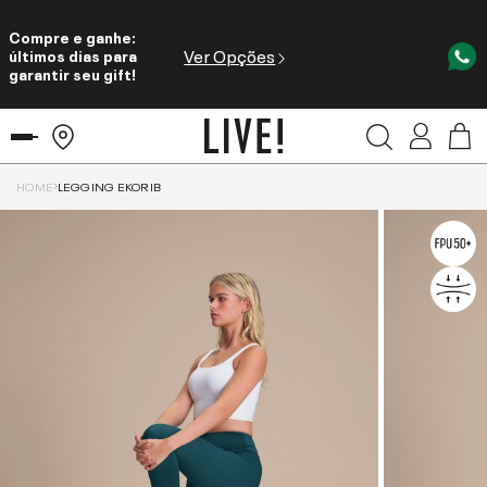
Compre e ganhe:
Ver Opções
últimos dias para
garantir seu gift!
HOME
LEGGING EKORIB