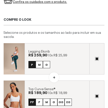
Confira os cuidados com o produto.
COMPRE O LOOK
Selecione os produtos e os tamanhos ao lado para incluir em sua
sacola.
Legging Ekorib
R$ 259,90
10x
R$ 25,99
P
M
G
Top Curve Sense®
R$ 189,90
10x
R$ 18,99
PP
P
M
G
GG
EG