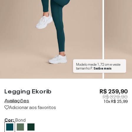
Modelo mede
1,72 cm
e veste
tamanho
P
.
Saiba mais
Legging Ekorib
R$ 259,90
R$ 329,90
Avaliações
10x
R$ 25,99
Adicionar aos favoritos
Cor:
Bond