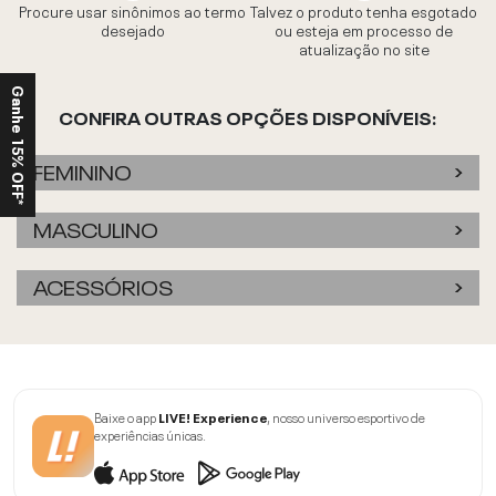
Procure usar sinônimos ao termo
Talvez o produto tenha esgotado
desejado
ou esteja em processo de
atualização no site
Ganhe 15% OFF*
CONFIRA OUTRAS OPÇÕES DISPONÍVEIS:
FEMININO
MASCULINO
ACESSÓRIOS
Baixe o app
LIVE! Experience
, nosso universo esportivo de
experiências únicas.