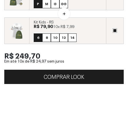
P
M
G
GG
Kit Kids - RS
R$ 79,90
10x
R$ 7,99
6
8
10
12
14
R$ 249,70
Em até 10x de
R$ 24,97
sem juros
COMPRAR LOOK