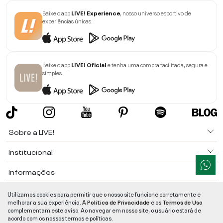
Baixe o app
LIVE! Experience
, nosso universo esportivo de
experiências únicas.
Baixe o app
LIVE! Oficial
e tenha uma compra facilitada, segura e
simples.
Sobre a LIVE!
Institucional
Informações
Ajuda
Utilizamos cookies para permitir que o nosso site funcione corretamente e
melhorar a sua experiência. A
Politica de Privacidade
e os
Termos de Uso
complementam este aviso. Ao navegar em nosso site, o usuário estará de
Segurança e Qualidade
acordo com os nossos termos e políticas.