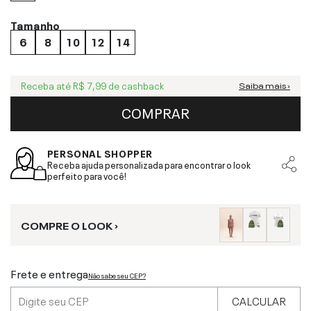
Tamanho
6
8
10
12
14
Receba até
R$ 7,99
de cashback
Saiba mais ›
COMPRAR
PERSONAL SHOPPER
Receba ajuda personalizada para encontrar o look
perfeito para você!
COMPRE O LOOK ›
Frete e entrega
Não sabe seu CEP?
CALCULAR