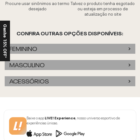
Procure usar sinônimos ao termo
Talvez o produto tenha esgotado
desejado
ou esteja em processo de
atualização no site
Ganhe 15% OFF*
CONFIRA OUTRAS OPÇÕES DISPONÍVEIS:
FEMININO
MASCULINO
ACESSÓRIOS
Baixe o app
LIVE! Experience
, nosso universo esportivo de
experiências únicas.