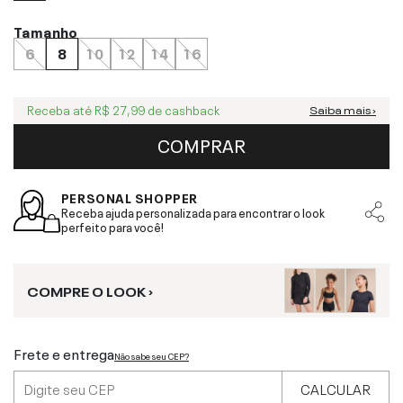
Tamanho
6
8
10
12
14
16
Receba até
R$ 27,99
de cashback
Saiba mais ›
COMPRAR
PERSONAL SHOPPER
Receba ajuda personalizada para encontrar o look
perfeito para você!
COMPRE O LOOK ›
Frete e entrega
Não sabe seu CEP?
CALCULAR