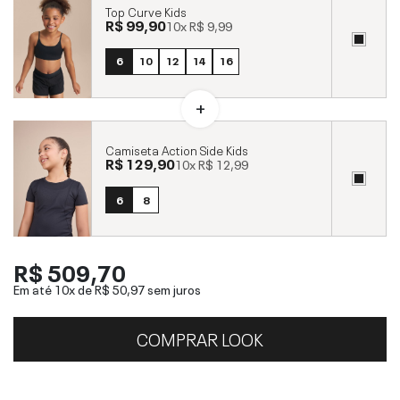
Top Curve Kids
R$ 99,90
10x
R$ 9,99
6
10
12
14
16
Camiseta Action Side Kids
R$ 129,90
10x
R$ 12,99
6
8
R$ 509,70
Em até 10x de
R$ 50,97
sem juros
COMPRAR LOOK