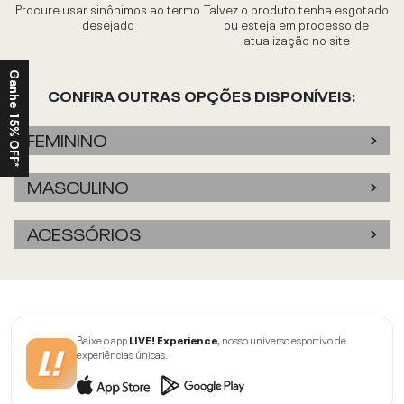
Procure usar sinônimos ao termo
Talvez o produto tenha esgotado
desejado
ou esteja em processo de
atualização no site
Ganhe 15% OFF*
CONFIRA OUTRAS OPÇÕES DISPONÍVEIS:
FEMININO
MASCULINO
ACESSÓRIOS
Baixe o app
LIVE! Experience
, nosso universo esportivo de
experiências únicas.