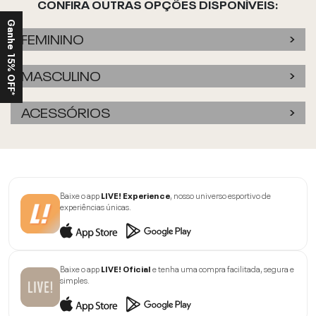
CONFIRA OUTRAS OPÇÕES DISPONÍVEIS:
Ganhe 15% OFF*
FEMININO
MASCULINO
ACESSÓRIOS
Baixe o app
LIVE! Experience
, nosso universo esportivo de
experiências únicas.
Baixe o app
LIVE! Oficial
e tenha uma compra facilitada, segura e
simples.