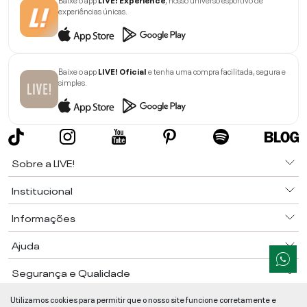
experiências únicas.
Baixe o app
LIVE! Oficial
e tenha uma compra facilitada, segura e
simples.
Sobre a LIVE!
Institucional
Informações
Ajuda
Segurança e Qualidade
LIVE!
©
2026
- TODOS OS DIREITOS RESERVADOS -
RUA MANOEL FRANCISCO
Utilizamos cookies para permitir que o nosso site funcione corretamente e
DA COSTA, 1600 - BAIRRO VIEIRA - CEP 89257-207
-
JARAGUÁ DO SUL
/
SC
-