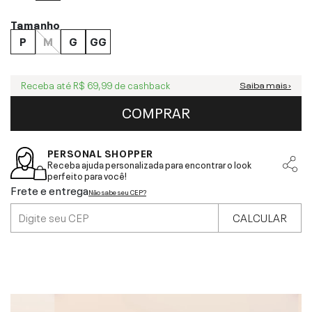
Tamanho
P
M
G
GG
Receba até
R$ 69,99
de cashback
Saiba mais ›
COMPRAR
PERSONAL SHOPPER
Receba ajuda personalizada para encontrar o look
perfeito para você!
Frete e entrega
Não sabe seu CEP?
CALCULAR