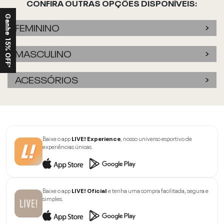
CONFIRA OUTRAS OPÇÕES DISPONÍVEIS:
Ganhe 15% OFF*
FEMININO
MASCULINO
ACESSÓRIOS
Baixe o app
LIVE! Experience
, nosso universo esportivo de
experiências únicas.
Baixe o app
LIVE! Oficial
e tenha uma compra facilitada, segura e
simples.