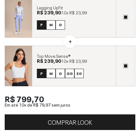
Legging UpFit
R$ 239,90
10x
R$ 23,99
P
M
G
Top Move Sense®
R$ 239,90
10x
R$ 23,99
P
M
G
GG
EG
R$ 799,70
Em até 10x de
R$ 79,97
sem juros
COMPRAR LOOK