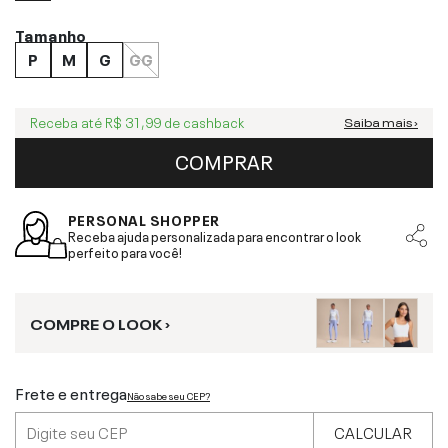
Tamanho
P
M
G
GG
Receba até
R$ 31,99
de cashback
Saiba mais ›
COMPRAR
PERSONAL SHOPPER
Receba ajuda personalizada para encontrar o look
perfeito para você!
COMPRE O LOOK ›
Frete e entrega
Não sabe seu CEP?
CALCULAR