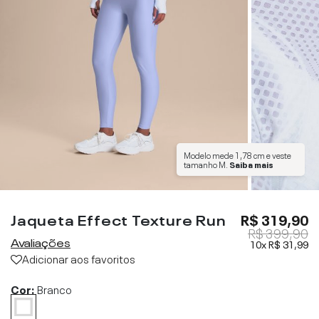
Modelo mede
1,78 cm
e veste
tamanho
M
.
Saiba mais
Jaqueta Effect Texture Run
R$ 319,90
R$ 399,90
Avaliações
10x
R$ 31,99
Adicionar aos favoritos
Cor:
Branco