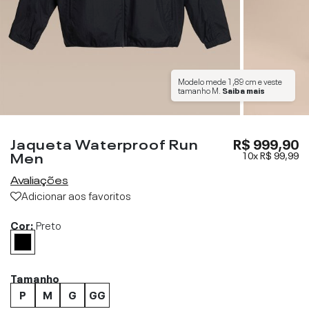
Modelo mede
1,89 cm
e veste
tamanho
M
.
Saiba mais
Jaqueta Waterproof Run
R$ 999,90
Men
10x
R$ 99,99
Avaliações
Adicionar aos favoritos
Cor:
Preto
Tamanho
P
M
G
GG