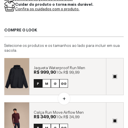
Cuidar do produto o torna mais durável.
Confira os cuidados com o produto.
COMPRE O LOOK
Selecione os produtos e os tamanhos ao lado para incluir em sua
sacola.
Jaqueta Waterproof Run Men
R$ 999,90
10x
R$ 99,99
P
M
G
GG
Calça Run Move Airflow Men
R$ 349,90
10x
R$ 34,99
P
M
G
GG