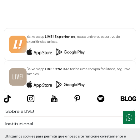
Baixe o app
LIVE! Experience
, nosso universo esportivo de
experiências únicas.
Baixe o app
LIVE! Oficial
e tenha uma compra facilitada, segura e
simples.
Sobre a LIVE!
Institucional
Informações
Utilizamos cookies para permitir que o nosso site funcione corretamente e