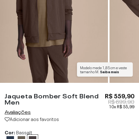
Modelo mede
1,85 cm
e veste
tamanho
M
.
Saiba mais
Jaqueta Bomber Soft Blend
R$ 559,90
Men
R$ 699,90
10x
R$ 55,99
Avaliações
Adicionar aos favoritos
Cor:
Bassalt