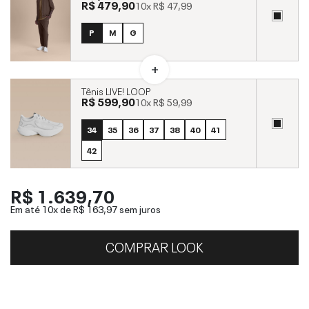
R$ 479,90
10x
R$ 47,99
P
M
G
Tênis LIVE! LOOP
R$ 599,90
10x
R$ 59,99
34
35
36
37
38
40
41
42
R$ 1.639,70
Em até 10x de
R$ 163,97
sem juros
COMPRAR LOOK