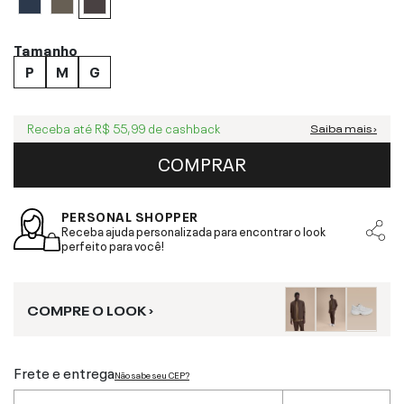
Tamanho
P
M
G
Receba até
R$ 55,99
de cashback
Saiba mais ›
COMPRAR
PERSONAL SHOPPER
Receba ajuda personalizada para encontrar o look
perfeito para você!
COMPRE O LOOK ›
Frete e entrega
Não sabe seu CEP?