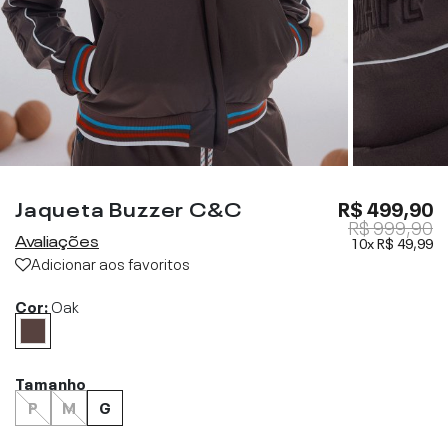
Jaqueta Buzzer C&C
R$ 499,90
R$ 999,90
Avaliações
10x
R$ 49,99
Adicionar aos favoritos
Cor:
Oak
Tamanho
P
M
G