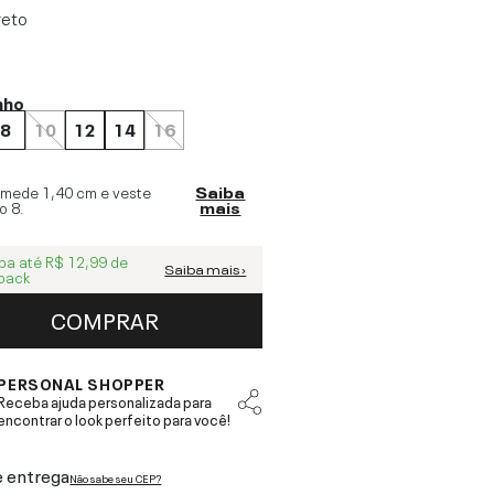
reto
nho
8
10
12
14
16
 mede
1,40 cm
e veste
Saiba
o
8
.
mais
ba até
R$ 12,99
de
Saiba mais ›
back
COMPRAR
PERSONAL SHOPPER
Receba ajuda personalizada para
encontrar o look perfeito para você!
e entrega
Não sabe seu CEP?