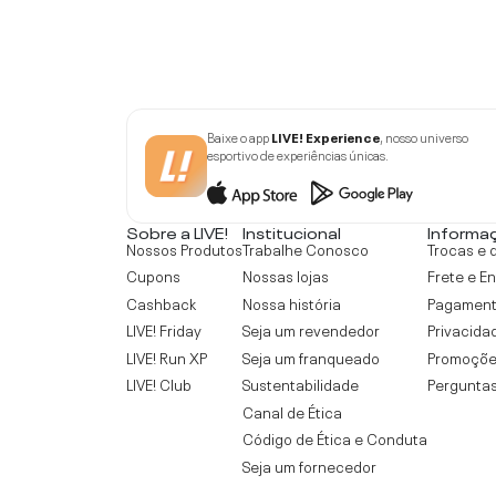
Baixe o app
LIVE! Experience
, nosso universo
esportivo de experiências únicas.
Sobre a LIVE!
Institucional
Informa
Nossos Produtos
Trabalhe Conosco
Trocas e 
Cupons
Nossas lojas
Frete e E
Cashback
Nossa história
Pagamen
LIVE! Friday
Seja um revendedor
Privacida
LIVE! Run XP
Seja um franqueado
Promoçõe
LIVE! Club
Sustentabilidade
Perguntas
Canal de Ética
Código de Ética e Conduta
Seja um fornecedor