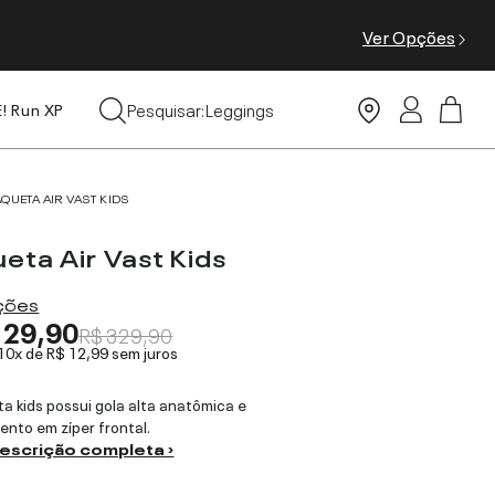
Ver Opções
Tops
Leggings
Pesquisar:
E! Run XP
Moda Praia
AQUETA AIR VAST KIDS
eta Air Vast Kids
ações
129,90
R$ 329,90
 10x de
R$ 12,99
sem juros
ta kids possui gola alta anatômica e
nto em zíper frontal.
descrição completa ›