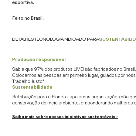
esportiva.
Feito no Brasil.
DETALHES
TECNOLOGIA
INDICADO PARA
SUSTENTABILI
Produção responsável
Sabia que 97% dos produtos LIVE! são fabricados no Brasi
Colocamos as pessoas em primeiro lugar, guiados por noss
Trabalho Justo".
Sustentabilidade
Retribuição para o Planeta: apoiamos organizações não go
conservação do meio ambiente, emponderando mulheres e c
Saiba mais sobre nossas iniciativas sustentáveis ›