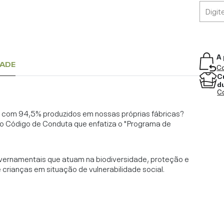
A 
DADE
Co
C
d
Co
l, com 94,5% produzidos em nossas próprias fábricas?
o Código de Conduta que enfatiza o "Programa de
vernamentais que atuam na biodiversidade, proteção e
rianças em situação de vulnerabilidade social.