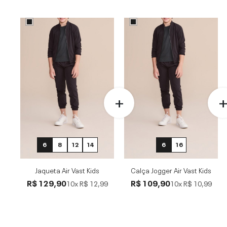
6
8
12
14
6
16
Jaqueta Air Vast Kids
Calça Jogger Air Vast Kids
R$ 129,90
R$ 109,90
10x
R$ 12,99
10x
R$ 10,99