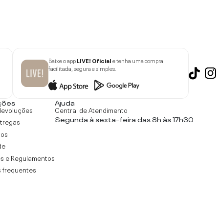
Baixe o app
LIVE! Oficial
e tenha uma compra
facilitada, segura e simples.
ções
Ajuda
devoluções
Central de Atendimento
Segunda à sexta-feira das 8h às 17h30
ntregas
tos
de
s e Regulamentos
 frequentes