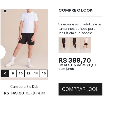
COMPRE O LOOK
Selecione os produtos e os
tamanhos ao lado para
incluir em sua sacola.
R$ 389,70
Em até 10x de
R$ 38,97
sem juros
6
8
10
12
14
16
Camiseta Bio Kids
COMPRAR LOOK
R$ 149,90
10x
R$ 14,99