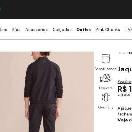
lino
Kids
Acessórios
Calçados
Outlet
Pink Cheeks
LIV
HOME
J
Jaqu
Bolso funcional
Avali
R$ 
Easy care
Em até
Quick Dry
A jaque
fechame
Veja 