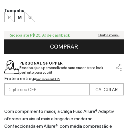
Tamanho
P
M
G
Receba até
R$ 25,99
de cashback
Saiba mais ›
COMPRAR
PERSONAL SHOPPER
Receba ajuda personalizada para encontrar o look
perfeito para você!
Frete e entrega
Não sabe seu CEP?
CALCULAR
Com comprimento maior, a Calça Fusô Allure® Adaptiv
oferece um visual mais alongado e moderno.
Confeccionada em Allure®, com média compressão e