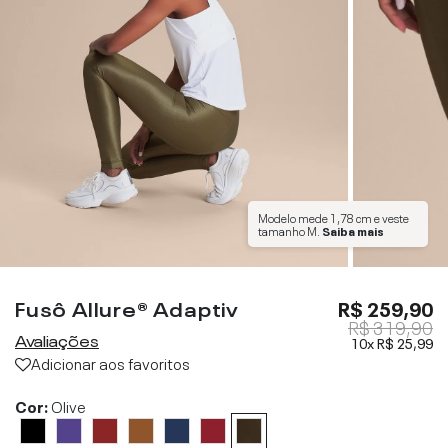
Modelo mede
1,78 cm
e veste
tamanho
M
.
Saiba mais
Fusô Allure® Adaptiv
R$ 259,90
R$ 319,90
Avaliações
10x
R$ 25,99
Adicionar aos favoritos
Cor:
Olive