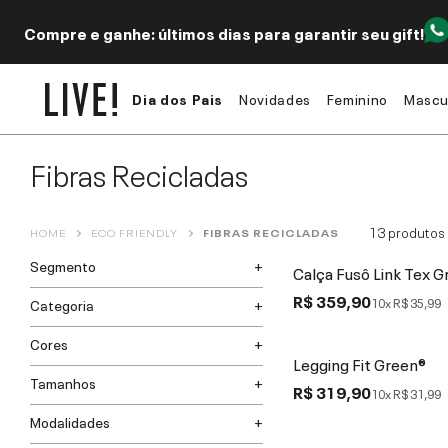
Fibras Recicladas
Compre e ganhe: últimos dias para garantir seu gift!
Dia dos Pais
Novidades
Feminino
Mascu
Fibras Recicladas
13
produtos
HOME
ECO FRIENDLY
FIBRAS RECICLADAS
Segmento
Calça Fusô Link Tex G
R$ 359,90
10x
R$ 35,99
Categoria
Cores
Legging Fit Green®
Tamanhos
R$ 319,90
10x
R$ 31,99
Modalidades