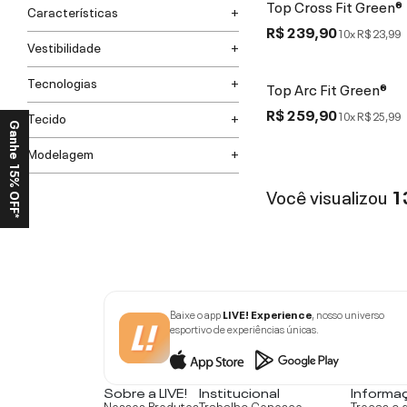
Top Cross Fit Green®
Características
R$ 239,90
10x
R$ 23,99
Vestibilidade
Tecnologias
Top Arc Fit Green®
R$ 259,90
10x
R$ 25,99
Tecido
Ganhe 15% OFF*
Modelagem
Você visualizou
1
Baixe o app
LIVE! Experience
, nosso universo
esportivo de experiências únicas.
Sobre a LIVE!
Institucional
Informa
Nossos Produtos
Trabalhe Conosco
Trocas e 