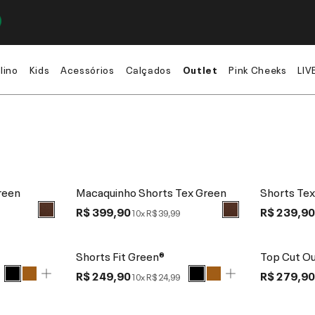
lino
Kids
Acessórios
Calçados
Outlet
Pink Cheeks
LIV
reen
Macaquinho Shorts Tex Green
Shorts Te
R$ 399,90
R$ 239,9
10x
R$ 39,99
Shorts Fit Green®
Top Cut Ou
R$ 249,90
R$ 279,9
10x
R$ 24,99