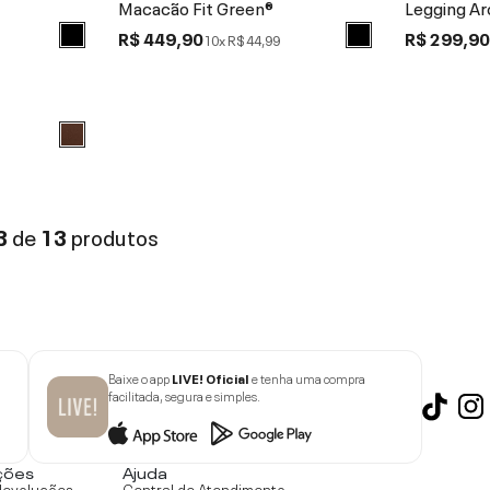
Macacão Fit Green®
Legging Ar
R$ 449,90
R$ 299,9
10x
R$ 44,99
3
de
13
produtos
Baixe o app
LIVE! Oficial
e tenha uma compra
facilitada, segura e simples.
ções
Ajuda
devoluções
Central de Atendimento